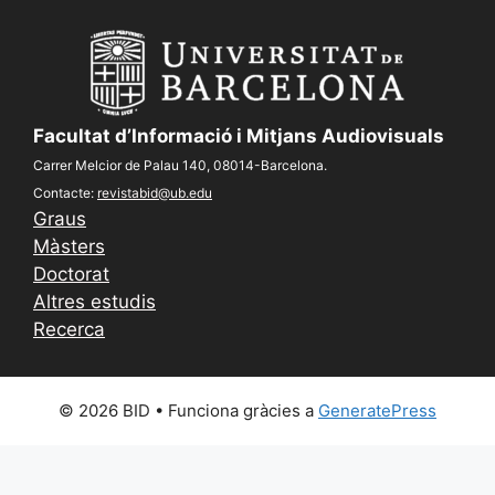
Facultat d’Informació i Mitjans Audiovisuals
Carrer Melcior de Palau 140, 08014-Barcelona.
Contacte:
revistabid@ub.edu
Graus
Màsters
Doctorat
Altres estudis
Recerca
© 2026 BID
• Funciona gràcies a
GeneratePress