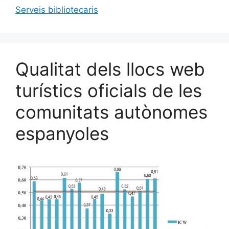
b
k
dI
ar
Serveis bibliotecaris
o
y
n
te
o
ix
k
Qualitat dels llocs web
turístics oficials de les
comunitats autònomes
espanyoles