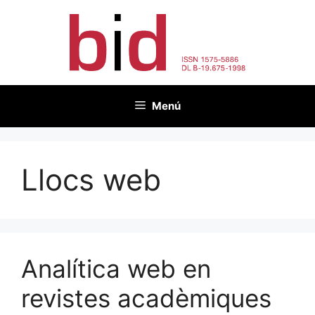
Vés
al
contingut
Menú
Llocs web
Analítica web en
revistes acadèmiques