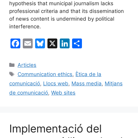
hypothesis that municipal journalism lacks
professional criteria and that its dissemination
of news content is undermined by political
interference.
F
E
Bl
X
Li
C
a
m
u
n
o
c
ai
e
k
m
Categories
Articles
e
l
s
e
p
Etiquetes
Communication ethics
,
Ètica de la
b
k
dI
ar
comunicació
,
Llocs web
,
Mass media
,
Mitjans
o
y
n
te
de comunicació
,
Web sites
o
ix
k
Implementació del