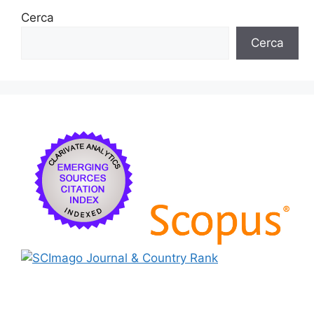
k
Cerca
Cerca