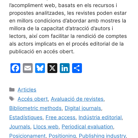
l’acompliment web, basats en els recursos i
propostes analitzades, les revistes poden estar
en millors condicions d’abordar amb mostres la
millora de la capacitat d’atracció d’autors i
lectors, així com facilitar la rendició de comptes
als actors implicats en el procés editorial de la
publicació en accés obert.
F
E
Bl
X
Li
C
a
m
u
n
o
c
ai
e
k
m
Categories
Articles
e
l
s
e
p
Etiquetes
Accés obert
,
Avaluació de revistes
,
b
k
dI
ar
Bibliometric methods
,
Digital journals
,
o
y
n
te
Estadístiques
,
Free access
,
Indústria editorial
,
o
ix
Journals
,
Llocs web
,
Periodical evaluation
,
k
Posicionament
,
Positioning
,
Publishing industry
,