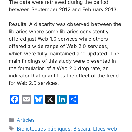
The data were retrieved during the period
between September 2012 and February 2013.
Results: A disparity was observed between the
libraries where some libraries consistently
offered just Web 1.0 services while others
offered a wide range of Web 2.0 services,
which were fully maintained and updated. The
main findings of this study were presented in
the formulation of a Web 2.0 drop rate, an
indicator that quantifies the effect of the trend
for Web 2.0 services.
F
E
Bl
X
Li
C
a
m
u
n
o
c
ai
e
k
m
Categories
Articles
e
l
s
e
p
Etiquetes
Biblioteques públiques
,
Biscaia
,
Llocs web
,