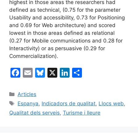
highest in those areas the researchers had
defined as technical, (0.75 for the parameter
Usability and accessibility, 0.73 for Positioning
and 0.69 for Web architecture) and scored
lowest in those areas defined as relational
(0.27 for Mobile communications and 0.28 for
Interactivity) or as persuasive (0.29 for
Commercialization).
F
E
Bl
X
Li
C
a
m
u
n
o
c
ai
e
k
m
Categories
Articles
e
l
s
e
p
Etiquetes
Espanya
,
Indicadors de qualitat
,
Llocs web
,
b
k
dI
ar
Qualitat dels serveis
,
Turisme i lleure
o
y
n
te
o
ix