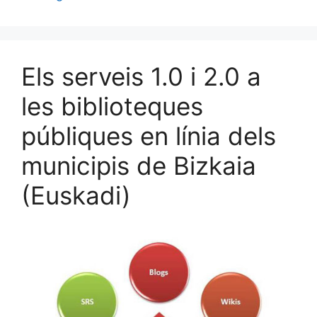
k
Els serveis 1.0 i 2.0 a
les biblioteques
públiques en línia dels
municipis de Bizkaia
(Euskadi)