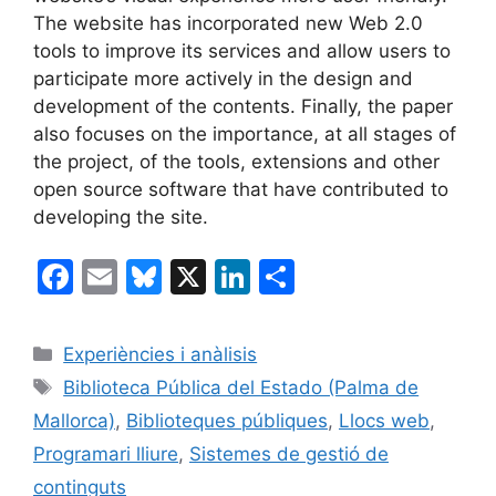
The website has incorporated new Web 2.0
tools to improve its services and allow users to
participate more actively in the design and
development of the contents. Finally, the paper
also focuses on the importance, at all stages of
the project, of the tools, extensions and other
open source software that have contributed to
developing the site.
F
E
Bl
X
Li
C
a
m
u
n
o
c
ai
e
k
m
Categories
Experiències i anàlisis
e
l
s
e
p
Etiquetes
Biblioteca Pública del Estado (Palma de
b
k
dI
ar
Mallorca)
,
Biblioteques públiques
,
Llocs web
,
o
y
n
te
Programari lliure
,
Sistemes de gestió de
o
ix
continguts