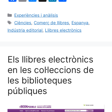
a
m
u
n
o
c
ai
e
k
m
Categories
Experiències i anàlisis
e
l
s
e
p
Etiquetes
Ciències
,
Comerç de llibres
,
Espanya
,
b
k
dI
ar
Indústria editorial
,
Llibres electrònics
o
y
n
te
o
ix
k
Els llibres electrònics
en les col·leccions de
les biblioteques
públiques