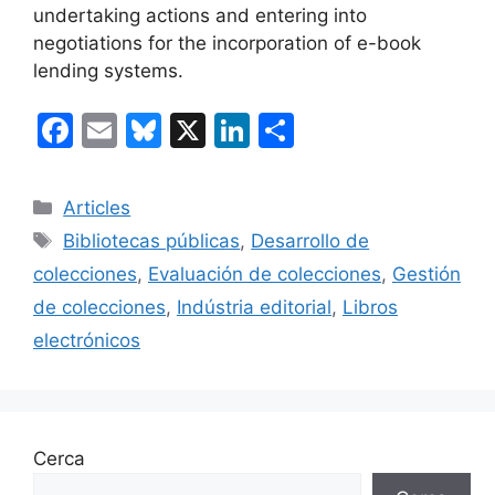
undertaking actions and entering into
negotiations for the incorporation of e-book
lending systems.
F
E
Bl
X
Li
C
a
m
u
n
o
c
ai
e
k
m
Categories
Articles
e
l
s
e
p
Etiquetes
Bibliotecas públicas
,
Desarrollo de
b
k
dI
ar
colecciones
,
Evaluación de colecciones
,
Gestión
o
y
n
te
de colecciones
,
Indústria editorial
,
Libros
o
ix
electrónicos
k
Cerca