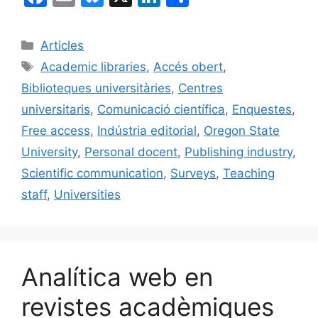
a
m
u
n
o
c
ai
e
k
m
Categories
Articles
e
l
s
e
p
Etiquetes
Academic libraries
,
Accés obert
,
b
k
dI
ar
Biblioteques universitàries
,
Centres
o
y
n
te
universitaris
,
Comunicació científica
,
Enquestes
,
o
ix
Free access
,
Indústria editorial
,
Oregon State
k
University
,
Personal docent
,
Publishing industry
,
Scientific communication
,
Surveys
,
Teaching
staff
,
Universities
Analítica web en
revistes acadèmiques