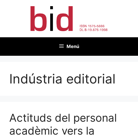
Vés
al
contingut
Menú
Indústria editorial
Actituds del personal
acadèmic vers la