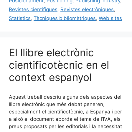
k
Posicionament
,
Positioning
,
Publishing industry
,
Revistes científiques
,
Revistes electròniques
,
Statistics
,
Tècniques bibliomètriques
,
Web sites
El llibre electrònic
cientificotècnic en el
context espanyol
Aquest treball descriu alguns dels aspectes del
llibre electrònic que més debat generen,
especialment el cientificotècnic, a Espanya i per
a això el document aborda el tema de l’IVA, els
preus proposats per les editorials i la necessitat