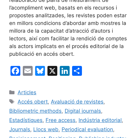
l’elaboració de plans de mesurament de
l’acompliment web, basats en els recursos i
propostes analitzades, les revistes poden estar
en millors condicions d’abordar amb mostres la
millora de la capacitat d’atracció d’autors i
lectors, així com facilitar la rendició de comptes
als actors implicats en el procés editorial de la
publicació en accés obert.
F
E
Bl
X
Li
C
a
m
u
n
o
c
ai
e
k
m
Categories
Articles
e
l
s
e
p
Etiquetes
Accés obert
,
Avaluació de revistes
,
b
k
dI
ar
Bibliometric methods
,
Digital journals
,
o
y
n
te
Estadístiques
,
Free access
,
Indústria editorial
,
o
ix
Journals
,
Llocs web
,
Periodical evaluation
,