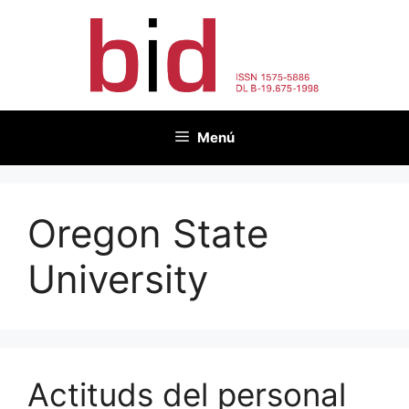
Vés
al
contingut
Menú
Oregon State
University
Actituds del personal