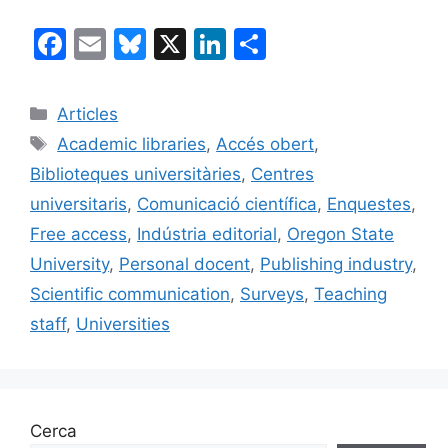
F
E
Bl
X
Li
C
a
m
u
n
o
c
ai
e
k
m
Categories
Articles
e
l
s
e
p
Etiquetes
Academic libraries
,
Accés obert
,
b
k
dI
ar
Biblioteques universitàries
,
Centres
o
y
n
te
universitaris
,
Comunicació científica
,
Enquestes
,
o
ix
Free access
,
Indústria editorial
,
Oregon State
k
University
,
Personal docent
,
Publishing industry
,
Scientific communication
,
Surveys
,
Teaching
staff
,
Universities
Cerca