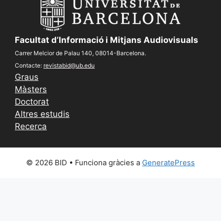
Facultat d’Informació i Mitjans Audiovisuals
Carrer Melcior de Palau 140, 08014-Barcelona.
Contacte:
revistabid@ub.edu
Graus
Màsters
Doctorat
Altres estudis
Recerca
© 2026 BID
• Funciona gràcies a
GeneratePress