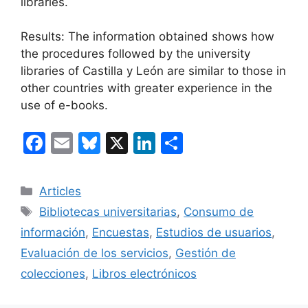
libraries.
Results: The information obtained shows how
the procedures followed by the university
libraries of Castilla y León are similar to those in
other countries with greater experience in the
use of e-books.
F
E
Bl
X
Li
C
a
m
u
n
o
c
ai
e
k
m
Categories
Articles
e
l
s
e
p
Etiquetes
Bibliotecas universitarias
,
Consumo de
b
k
dI
ar
información
,
Encuestas
,
Estudios de usuarios
,
o
y
n
te
Evaluación de los servicios
,
Gestión de
o
ix
colecciones
,
Libros electrónicos
k