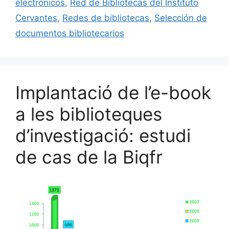
o
y
n
te
electrónicos
,
Red de Bibliotecas del Instituto
o
ix
Cervantes
,
Redes de bibliotecas
,
Selección de
k
documentos bibliotecarios
Implantació de l’e-book
a les biblioteques
d’investigació: estudi
de cas de la Biqfr