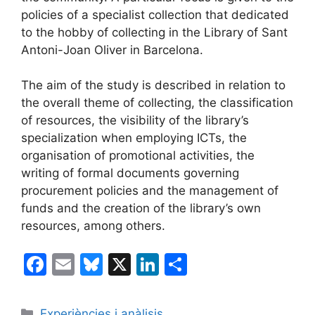
policies of a specialist collection that dedicated
to the hobby of collecting in the Library of Sant
Antoni-Joan Oliver in Barcelona.
The aim of the study is described in relation to
the overall theme of collecting, the classification
of resources, the visibility of the library’s
specialization when employing ICTs, the
organisation of promotional activities, the
writing of formal documents governing
procurement policies and the management of
funds and the creation of the library’s own
resources, among others.
F
E
Bl
X
Li
C
a
m
u
n
o
c
ai
e
k
m
Categories
Experiències i anàlisis