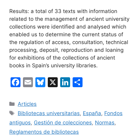
Results: a total of 33 texts with information
related to the management of ancient university
collections were identified and analysed which
enabled us to determine the current status of
the regulation of access, consultation, technical
processing, deposit, reproduction and loaning
for exhibitions of the collections of ancient
books in Spain’s university libraries.
F
E
Bl
X
Li
C
a
m
u
n
o
c
ai
e
k
m
Categories
Articles
e
l
s
e
p
Etiquetes
Bibliotecas universitarias
,
España
,
Fondos
b
k
dI
ar
antiguos
,
Gestión de colecciones
,
Normas
,
o
y
n
te
Reglamentos de bibliotecas