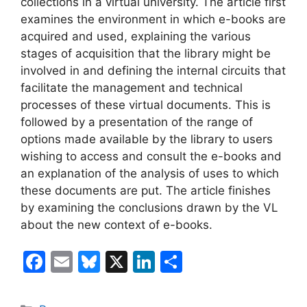
collections in a virtual university. The article first
examines the environment in which e-books are
acquired and used, explaining the various
stages of acquisition that the library might be
involved in and defining the internal circuits that
facilitate the management and technical
processes of these virtual documents. This is
followed by a presentation of the range of
options made available by the library to users
wishing to access and consult the e-books and
an explanation of the analysis of uses to which
these documents are put. The article finishes
by examining the conclusions drawn by the VL
about the new context of e-books.
F
E
Bl
X
Li
C
a
m
u
n
o
c
ai
e
k
m