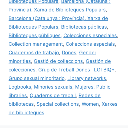
b
k
dI
ar
Biblioteques Populars
,
Barcelona (Cataluña :
o
y
n
te
Provincia). Xarxa de Biblioteques Populars
,
o
ix
Barcelona (Catalunya : Província). Xarxa de
k
Biblioteques Populars
,
Bibliotecas públicas
,
Biblioteques públiques
,
Colecciones especiales
,
Collection management
,
Col·leccions especials
,
Cuadernos de trabajo
,
Dones
,
Gender
minorities
,
Gestió de col·leccions
,
Gestión de
colecciones
,
Grup de Treball Dones i LGTBIQ+
,
Grupo sexual minoritario
,
Library networks
,
Logbooks
,
Minories sexuals
,
Mujeres
,
Public
libraries
,
Quaderns de treball
,
Redes de
bibliotecas
,
Special collections
,
Women
,
Xarxes
de biblioteques