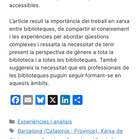
accessibles.
L’article recull la importància del treball en xarxa
entre biblioteques, de compartir el coneixement
i les experiències per abordar qüestions
complexes i ressalta la necessitat de tenir
present la perspectiva de gènere a tota la
biblioteca i a totes les biblioteques. També
suggereix la necessitat que els professionals de
les biblioteques puguin seguir formant-se en
aquests àmbits.
F
E
Bl
X
Li
C
a
m
u
n
o
c
ai
e
k
m
Categories
Experiències i anàlisis
e
l
s
e
p
Etiquetes
Barcelona (Catalonia : Province). Xarxa de