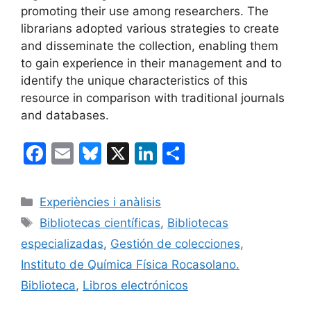
promoting their use among researchers. The
librarians adopted various strategies to create
and disseminate the collection, enabling them
to gain experience in their management and to
identify the unique characteristics of this
resource in comparison with traditional journals
and databases.
F
E
Bl
X
Li
C
a
m
u
n
o
c
ai
e
k
m
Categories
Experiències i anàlisis
e
l
s
e
p
Etiquetes
Bibliotecas científicas
,
Bibliotecas
b
k
dI
ar
especializadas
,
Gestión de colecciones
,
o
y
n
te
Instituto de Química Física Rocasolano.
o
ix
Biblioteca
,
Libros electrónicos
k