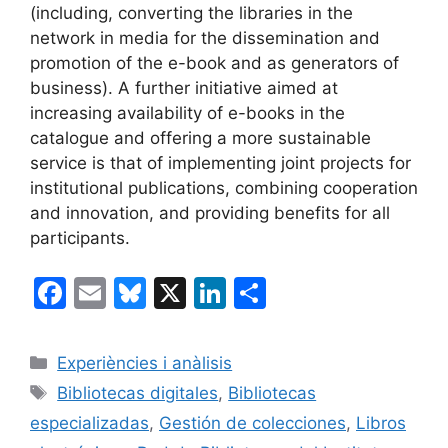
(including, converting the libraries in the
network in media for the dissemination and
promotion of the e-book and as generators of
business). A further initiative aimed at
increasing availability of e-books in the
catalogue and offering a more sustainable
service is that of implementing joint projects for
institutional publications, combining cooperation
and innovation, and providing benefits for all
participants.
F
E
Bl
X
Li
C
a
m
u
n
o
c
ai
e
k
m
Categories
Experiències i anàlisis
e
l
s
e
p
Etiquetes
Bibliotecas digitales
,
Bibliotecas
b
k
dI
ar
especializadas
,
Gestión de colecciones
,
Libros