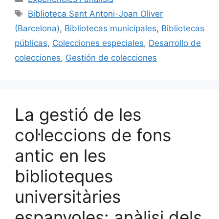
e
l
s
e
p
Etiquetes
Biblioteca Sant Antoni-Joan Oliver
b
k
dI
ar
(Barcelona)
,
Bibliotecas municipales
,
Bibliotecas
o
y
n
te
públicas
,
Colecciones especiales
,
Desarrollo de
o
ix
colecciones
,
Gestión de colecciones
k
La gestió de les
col·leccions de fons
antic en les
biblioteques
universitàries
espanyoles: anàlisi dels