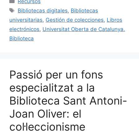
Categories
Recursos
e
l
s
e
p
Etiquetes
Bibliotecas digitales
,
Bibliotecas
b
k
dI
ar
universitarias
,
Gestión de colecciones
,
Libros
o
y
n
te
electrónicos
,
Universitat Oberta de Catalunya.
o
ix
Biblioteca
k
Passió per un fons
especialitzat a la
Biblioteca Sant Antoni-
Joan Oliver: el
col·leccionisme