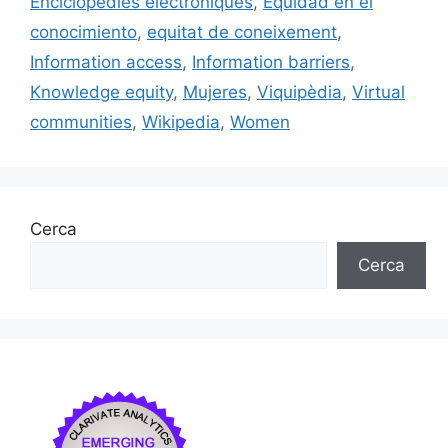
Enciclopèdies electròniques
,
Equidad en el
conocimiento
,
equitat de coneixement
,
Information access
,
Information barriers
,
Knowledge equity
,
Mujeres
,
Viquipèdia
,
Virtual
communities
,
Wikipedia
,
Women
Cerca
Cerca