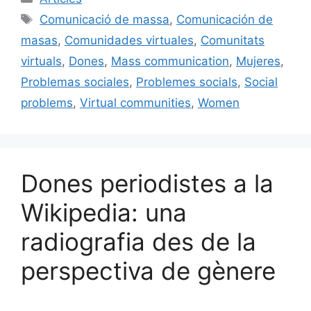
e
l
s
e
p
Etiquetes
Comunicació de massa
,
Comunicación de
b
k
dI
ar
masas
,
Comunidades virtuales
,
Comunitats
o
y
n
te
virtuals
,
Dones
,
Mass communication
,
Mujeres
,
o
ix
Problemas sociales
,
Problemes socials
,
Social
k
problems
,
Virtual communities
,
Women
Dones periodistes a la
Wikipedia: una
radiografia des de la
perspectiva de gènere