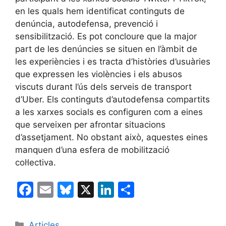
en les quals hem identificat continguts de
denúncia, autodefensa, prevenció i
sensibilització. Es pot concloure que la major
part de les denúncies se situen en l’àmbit de
les experiències i es tracta d’històries d’usuàries
que expressen les violències i els abusos
viscuts durant l’ús dels serveis de transport
d’Uber. Els continguts d’autodefensa compartits
a les xarxes socials es configuren com a eines
que serveixen per afrontar situacions
d’assetjament. No obstant això, aquestes eines
manquen d’una esfera de mobilització
col·lectiva.
F
E
Bl
X
Li
C
a
m
u
n
o
c
ai
e
k
m
Categories
Articles