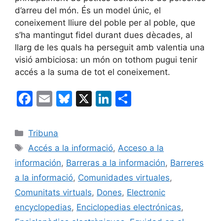
d’arreu del món. És un model únic, el
coneixement lliure del poble per al poble, que
s’ha mantingut fidel durant dues dècades, al
llarg de les quals ha perseguit amb valentia una
visió ambiciosa: un món on tothom pugui tenir
accés a la suma de tot el coneixement.
F
E
Bl
X
Li
C
a
m
u
n
o
c
ai
e
k
m
Categories
Tribuna
e
l
s
e
p
Etiquetes
Accés a la informació
,
Acceso a la
b
k
dI
ar
información
,
Barreras a la información
,
Barreres
o
y
n
te
a la informació
,
Comunidades virtuales
,
o
ix
Comunitats virtuals
,
Dones
,
Electronic
k
encyclopedias
,
Enciclopedias electrónicas
,