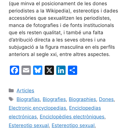
(que minva el posicionament de les dones
periodistes a la Wikipedia), estereotips i dades
accessòries que sexualitzen les periodistes,
manca de fotografies i de fonts institucionals
que els resten qualitat, i també una falta
d’atribució directa a les seves obres i una
subjugació a la figura masculina en els perfils
anteriors al segle xxi, entre altres aspectes.
F
E
Bl
X
Li
C
a
m
u
n
o
c
ai
e
k
m
Categories
Articles
e
l
s
e
p
Etiquetes
Biografías
,
Biografies
,
Biographies
,
Dones
,
b
k
dI
ar
Electronic encyclopedias
,
Enciclopedias
o
y
n
te
electrónicas
,
Enciclopèdies electròniques
,
o
ix
Estereotip sexual
,
Estereotipo sexual
,