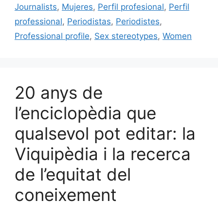
k
Journalists
,
Mujeres
,
Perfil profesional
,
Perfil
professional
,
Periodistas
,
Periodistes
,
Professional profile
,
Sex stereotypes
,
Women
20 anys de
l’enciclopèdia que
qualsevol pot editar: la
Viquipèdia i la recerca
de l’equitat del
coneixement