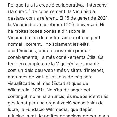
Pel que fa a la creació col·laborativa, l’intercanvi
i la curació de coneixement, la Viquipèdia
destaca com a referent. El 15 de gener de 2021
la Viquipèdia va celebrar el 20è. aniversari. Hi
ha moltes coses bones a dir sobre la
Viquipèdia: ha demostrat amb èxit que gent
normal i corrent, i no solament les elits
acadèmiques, poden construir i produir
coneixements, i a més coneixements útils. Cal
tenir en compte que la Viquipèdia es manté
com un dels deu webs més visitats d’internet,
amb més de vint mil milions de pàgines
visualitzades al mes (Estadístiques de
Wikimedia, 2021). No s’ha de pagar pel
contingut, no hi ha anuncis, és independent i és
gestionat per una organització sense ànim de
lucre, la Fundació Wikimedia, que depèn
principalment de petites donacions de persones