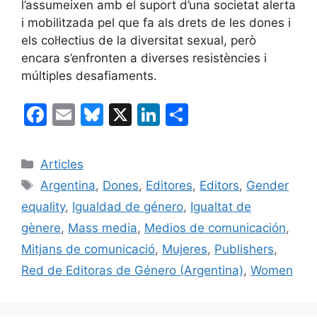
l’assumeixen amb el suport d’una societat alerta
i mobilitzada pel que fa als drets de les dones i
els col·lectius de la diversitat sexual, però
encara s’enfronten a diverses resistències i
múltiples desafiaments.
F
E
Bl
X
Li
C
a
m
u
n
o
c
ai
e
k
m
Categories
Articles
e
l
s
e
p
Etiquetes
Argentina
,
Dones
,
Editores
,
Editors
,
Gender
b
k
dI
ar
equality
,
Igualdad de género
,
Igualtat de
o
y
n
te
gènere
,
Mass media
,
Medios de comunicación
,
o
ix
Mitjans de comunicació
,
Mujeres
,
Publishers
,
k
Red de Editoras de Género (Argentina)
,
Women