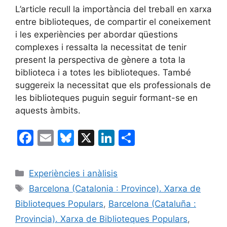
L’article recull la importància del treball en xarxa
entre biblioteques, de compartir el coneixement
i les experiències per abordar qüestions
complexes i ressalta la necessitat de tenir
present la perspectiva de gènere a tota la
biblioteca i a totes les biblioteques. També
suggereix la necessitat que els professionals de
les biblioteques puguin seguir formant-se en
aquests àmbits.
F
E
Bl
X
Li
C
a
m
u
n
o
c
ai
e
k
m
Categories
Experiències i anàlisis
e
l
s
e
p
Etiquetes
Barcelona (Catalonia : Province). Xarxa de
b
k
dI
ar
Biblioteques Populars
,
Barcelona (Cataluña :
o
y
n
te
Provincia). Xarxa de Biblioteques Populars
,