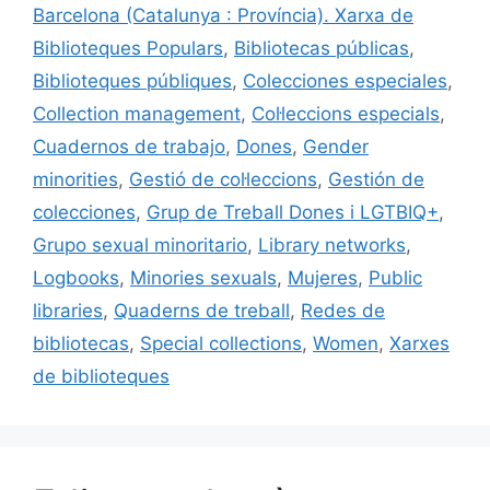
o
ix
Barcelona (Catalunya : Província). Xarxa de
k
Biblioteques Populars
,
Bibliotecas públicas
,
Biblioteques públiques
,
Colecciones especiales
,
Collection management
,
Col·leccions especials
,
Cuadernos de trabajo
,
Dones
,
Gender
minorities
,
Gestió de col·leccions
,
Gestión de
colecciones
,
Grup de Treball Dones i LGTBIQ+
,
Grupo sexual minoritario
,
Library networks
,
Logbooks
,
Minories sexuals
,
Mujeres
,
Public
libraries
,
Quaderns de treball
,
Redes de
bibliotecas
,
Special collections
,
Women
,
Xarxes
de biblioteques