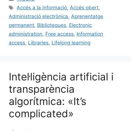
e
l
s
e
p
Etiquetes
Accés a la informació
,
Accés obert
,
b
k
dI
ar
Administració electrònica
,
Aprenentatge
o
y
n
te
permanent
,
Biblioteques
,
Electronic
o
ix
administration
,
Free access
,
Information
k
access
,
Libraries
,
Lifelong learning
Intel·ligència artificial i
transparència
algorítmica: «It’s
complicated»