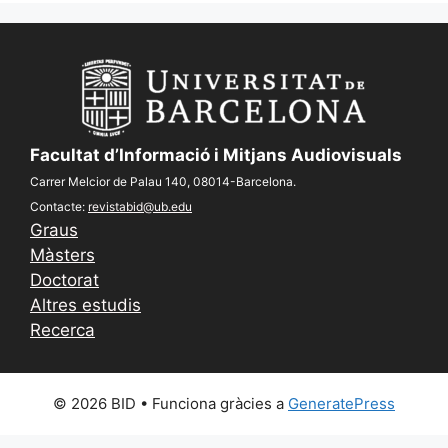
Facultat d’Informació i Mitjans Audiovisuals
Carrer Melcior de Palau 140, 08014-Barcelona.
Contacte:
revistabid@ub.edu
Graus
Màsters
Doctorat
Altres estudis
Recerca
© 2026 BID
• Funciona gràcies a
GeneratePress