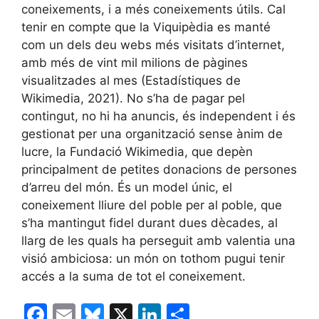
coneixements, i a més coneixements útils. Cal
tenir en compte que la Viquipèdia es manté
com un dels deu webs més visitats d’internet,
amb més de vint mil milions de pàgines
visualitzades al mes (Estadístiques de
Wikimedia, 2021). No s’ha de pagar pel
contingut, no hi ha anuncis, és independent i és
gestionat per una organització sense ànim de
lucre, la Fundació Wikimedia, que depèn
principalment de petites donacions de persones
d’arreu del món. És un model únic, el
coneixement lliure del poble per al poble, que
s’ha mantingut fidel durant dues dècades, al
llarg de les quals ha perseguit amb valentia una
visió ambiciosa: un món on tothom pugui tenir
accés a la suma de tot el coneixement.
F
E
Bl
X
Li
C