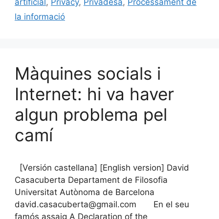
o
ix
artificial
,
Privacy
,
Privadesa
,
Processament de
k
la informació
Màquines socials i
Internet: hi va haver
algun problema pel
camí
[Versión castellana] [English version] David
Casacuberta Departament de Filosofia
Universitat Autònoma de Barcelona
david.casacuberta@gmail.com En el seu
famós assaig A Declaration of the