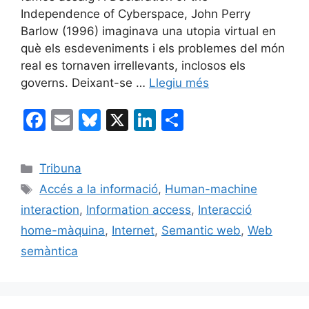
Independence of Cyberspace, John Perry
Barlow (1996) imaginava una utopia virtual en
què els esdeveniments i els problemes del món
real es tornaven irrellevants, inclosos els
governs. Deixant-se …
Llegiu més
F
E
Bl
X
Li
C
a
m
u
n
o
c
ai
e
k
m
Categories
Tribuna
e
l
s
e
p
Etiquetes
Accés a la informació
,
Human-machine
b
k
dI
ar
interaction
,
Information access
,
Interacció
o
y
n
te
home-màquina
,
Internet
,
Semantic web
,
Web
o
ix
semàntica
k