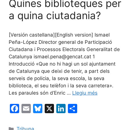
Quines biblioteques per
a quina ciutadania?
[Versión castellana][English version] Ismael
Peña-López Director general de Participació
Ciutadana i Processos Electorals Generalitat de
Catalunya ismael.pena@gencat.cat 1
Introducció «Que no hi hagi un sol ajuntament
de Catalunya que deixi de tenir, a part dels
serveis de policia, la seva escola, la seva
biblioteca, el seu telèfon i la seva carretera».
Les paraules són d’Enric …
Llegiu més
F
E
Bl
X
Li
C
a
m
u
n
o
c
ai
e
k
m
Categories
Tribuna