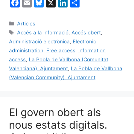
F
E
Bl
X
Li
C
a
m
u
n
o
c
ai
e
k
m
Categories
Articles
e
l
s
e
p
Etiquetes
Accés a la informació
,
Accés obert
,
b
k
dI
ar
Administració electrònica
,
Electronic
o
y
n
te
administration
,
Free access
,
Information
o
ix
access
,
La Pobla de Vallbona (Comunitat
k
Valenciana). Ajuntament
,
La Pobla de Vallbona
(Valencian Community). Ajuntament
El govern obert als
nous estats digitals.