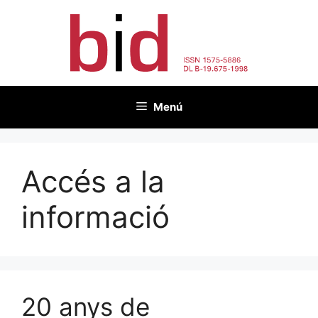
Vés
al
contingut
Menú
Accés a la
informació
20 anys de