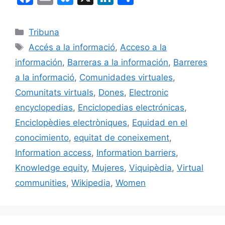
a
m
u
n
o
c
ai
e
k
m
Categories
Tribuna
e
l
s
e
p
Etiquetes
Accés a la informació
,
Acceso a la
b
k
dI
ar
información
,
Barreras a la información
,
Barreres
o
y
n
te
a la informació
,
Comunidades virtuales
,
o
ix
Comunitats virtuals
,
Dones
,
Electronic
k
encyclopedias
,
Enciclopedias electrónicas
,
Enciclopèdies electròniques
,
Equidad en el
conocimiento
,
equitat de coneixement
,
Information access
,
Information barriers
,
Knowledge equity
,
Mujeres
,
Viquipèdia
,
Virtual
communities
,
Wikipedia
,
Women