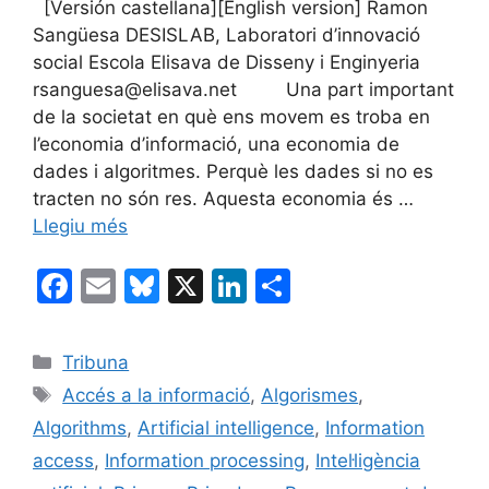
[Versión castellana][English version] Ramon
Sangüesa DESISLAB, Laboratori d’innovació
social Escola Elisava de Disseny i Enginyeria
rsanguesa@elisava.net Una part important
de la societat en què ens movem es troba en
l’economia d’informació, una economia de
dades i algoritmes. Perquè les dades si no es
tracten no són res. Aquesta economia és …
Llegiu més
F
E
Bl
X
Li
C
a
m
u
n
o
c
ai
e
k
m
Categories
Tribuna
e
l
s
e
p
Etiquetes
Accés a la informació
,
Algorismes
,
b
k
dI
ar
Algorithms
,
Artificial intelligence
,
Information
o
y
n
te
access
,
Information processing
,
Intel·ligència