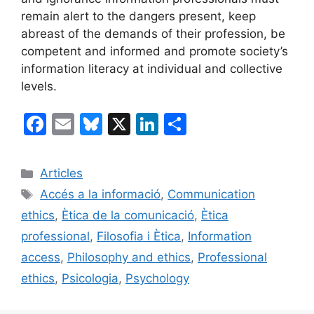
remain alert to the dangers present, keep
abreast of the demands of their profession, be
competent and informed and promote society’s
information literacy at individual and collective
levels.
F
E
Bl
X
Li
C
a
m
u
n
o
c
ai
e
k
m
Categories
Articles
e
l
s
e
p
Etiquetes
Accés a la informació
,
Communication
b
k
dI
ar
ethics
,
Ètica de la comunicació
,
Ètica
o
y
n
te
professional
,
Filosofia i Ètica
,
Information
o
ix
access
,
Philosophy and ethics
,
Professional
k
ethics
,
Psicologia
,
Psychology