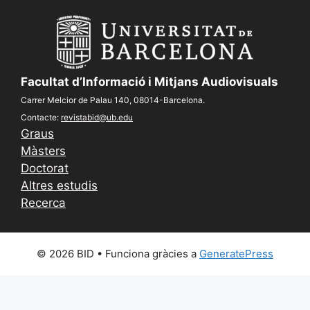
Facultat d’Informació i Mitjans Audiovisuals
Carrer Melcior de Palau 140, 08014-Barcelona.
Contacte:
revistabid@ub.edu
Graus
Màsters
Doctorat
Altres estudis
Recerca
© 2026 BID
• Funciona gràcies a
GeneratePress