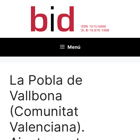
Vés
al
contingut
Menú
La Pobla de
Vallbona
(Comunitat
Valenciana).