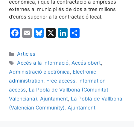
econòmica, i que la contractació a empreses
externes al municipi és de dos a tres milions
d’euros superior a la contractació local.
F
E
Bl
X
Li
C
a
m
u
n
o
c
ai
e
k
m
Categories
Articles
e
l
s
e
p
Etiquetes
Accés a la informació
,
Accés obert
,
b
k
dI
ar
Administració electrònica
,
Electronic
o
y
n
te
administration
,
Free access
,
Information
o
ix
access
,
La Pobla de Vallbona (Comunitat
k
Valenciana). Ajuntament
,
La Pobla de Vallbona
(Valencian Community). Ajuntament