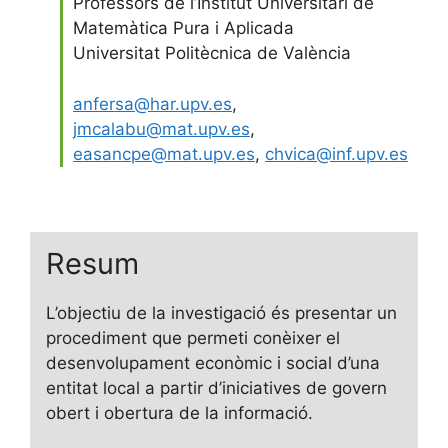
Professors de l’Institut Universitari de
Matemàtica Pura i Aplicada
Universitat Politècnica de València
anfersa@har.upv.es
,
jmcalabu@mat.upv.es
,
easancpe@mat.upv.es
,
chvica@inf.upv.es
Resum
L’objectiu de la investigació és presentar un
procediment que permeti conèixer el
desenvolupament econòmic i social d’una
entitat local a partir d’iniciatives de govern
obert i obertura de la informació.