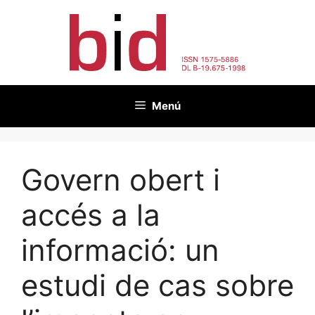
Vés
al
contingut
Menú
Govern obert i
accés a la
informació: un
estudi de cas sobre