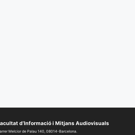
acultat d’Informació i Mitjans Audiovisuals
arrer Melcior de Palau 140, 08014-Barcelona.