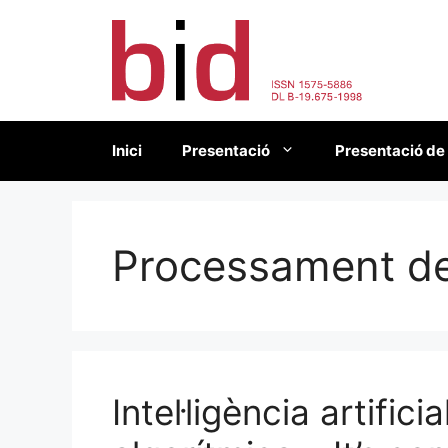
Vés
al
contingut
Inici
Presentació
Presentació de
Processament de
Intel·ligència artifici