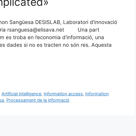
omplicated»
amon Sangüesa DESISLAB, Laboratori d’innovació
inyeria rsanguesa@elisava.net Una part
m es troba en l’economia d’informació, una
es dades si no es tracten no són res. Aquesta
,
Artificial intelligence
,
Information access
,
Information
sa
,
Processament de la informació