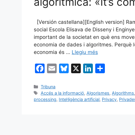
algorítmica: «It’s c
[Versión castellana][English version] R
social Escola Elisava de Disseny i Eng
important de la societat en què ens move
economia de dades i algoritmes. Perquè l
economia és …
Llegiu més
F
E
Bl
X
Li
C
a
m
u
n
o
c
ai
e
k
m
Categories
Tribuna
Etiquetes
Accés a la informació
,
Algorismes
,
Algorithms
e
l
s
e
p
processing
,
Intel·ligència artificial
,
Privacy
,
Privade
b
k
dI
ar
o
y
n
te
o
ix