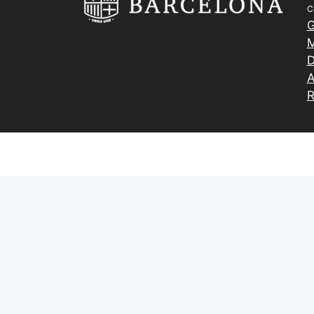
C
G
M
D
A
R