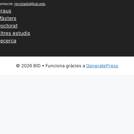
ontacte:
revistabid@ub.edu
raus
àsters
octorat
ltres estudis
ecerca
© 2026 BID
• Funciona gràcies a
GeneratePress