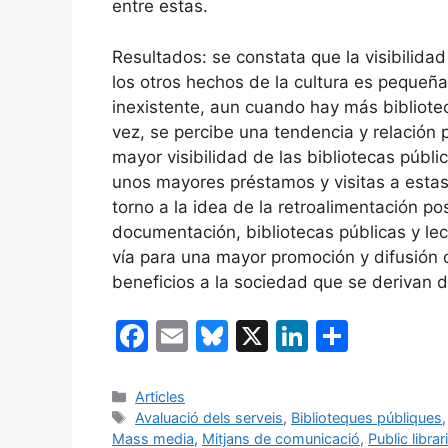
entre estas.
Resultados: se constata que la visibilidad 
los otros hechos de la cultura es pequeña
inexistente, aun cuando hay más bibliote
vez, se percibe una tendencia y relación
mayor visibilidad de las bibliotecas públi
unos mayores préstamos y visitas a estas.
torno a la idea de la retroalimentación pos
documentación, bibliotecas públicas y le
vía para una mayor promoción y difusión d
beneficios a la sociedad que se derivan d
F
E
Bl
X
Li
C
a
m
u
n
o
c
ai
e
k
m
Categories
Articles
Etiquetes
Avaluació dels serveis
,
Biblioteques públiques
e
l
s
e
p
Mass media
,
Mitjans de comunicació
,
Public librar