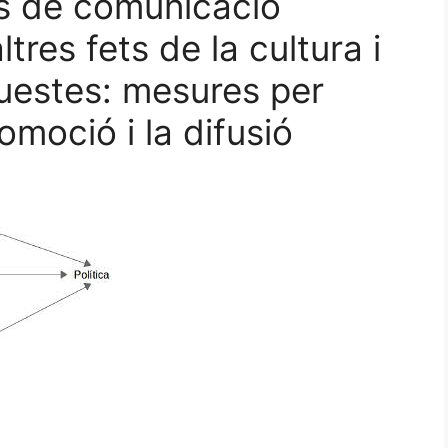
ns de comunicació
tres fets de la cultura i
questes: mesures per
omoció i la difusió