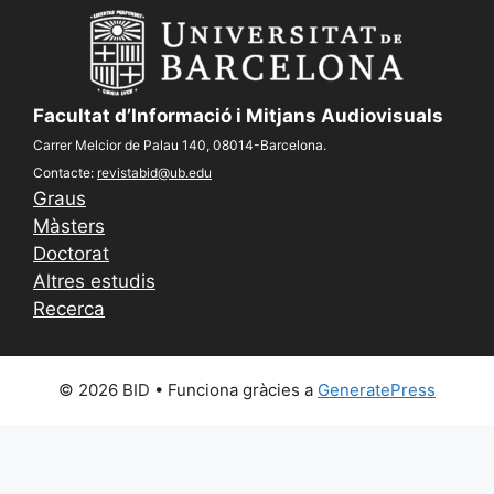
Facultat d’Informació i Mitjans Audiovisuals
Carrer Melcior de Palau 140, 08014-Barcelona.
Contacte:
revistabid@ub.edu
Graus
Màsters
Doctorat
Altres estudis
Recerca
© 2026 BID
• Funciona gràcies a
GeneratePress