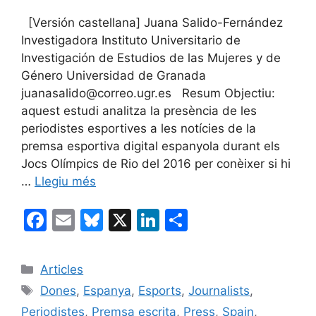
[Versión castellana] Juana Salido-Fernández
Investigadora Instituto Universitario de
Investigación de Estudios de las Mujeres y de
Género Universidad de Granada
juanasalido@correo.ugr.es Resum Objectiu:
aquest estudi analitza la presència de les
periodistes esportives a les notícies de la
premsa esportiva digital espanyola durant els
Jocs Olímpics de Rio del 2016 per conèixer si hi
…
Llegiu més
F
E
Bl
X
Li
C
a
m
u
n
o
c
ai
e
k
m
Categories
Articles
e
l
s
e
p
Etiquetes
Dones
,
Espanya
,
Esports
,
Journalists
,
b
k
dI
ar
Periodistes
,
Premsa escrita
,
Press
,
Spain
,