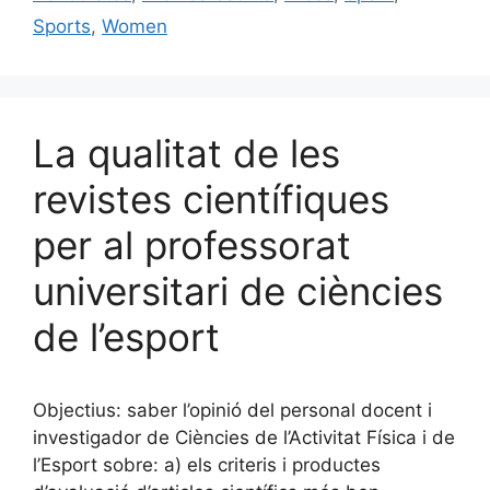
o
y
n
te
Sports
,
Women
o
ix
k
La qualitat de les
revistes científiques
per al professorat
universitari de ciències
de l’esport
Objectius: saber l’opinió del personal docent i
investigador de Ciències de l’Activitat Física i de
l’Esport sobre: a) els criteris i productes