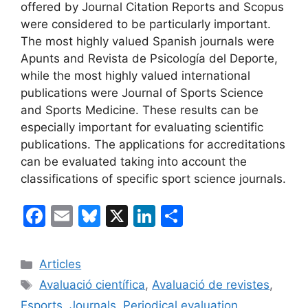
offered by Journal Citation Reports and Scopus
were considered to be particularly important.
The most highly valued Spanish journals were
Apunts and Revista de Psicología del Deporte,
while the most highly valued international
publications were Journal of Sports Science
and Sports Medicine. These results can be
especially important for evaluating scientific
publications. The applications for accreditations
can be evaluated taking into account the
classifications of specific sport science journals.
F
E
Bl
X
Li
C
a
m
u
n
o
c
ai
e
k
m
Categories
Articles
e
l
s
e
p
Etiquetes
Avaluació científica
,
Avaluació de revistes
,
b
k
dI
ar
Esports
,
Journals
,
Periodical evaluation
,