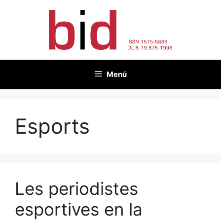
Vés
al
contingut
Menú
Esports
Les periodistes
esportives en la