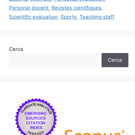
o
y
n
te
Personal docent
,
Revistes científiques
,
o
ix
Scientific evaluation
,
Sports
,
Teaching staff
k
Cerca
Cerca