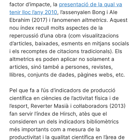
factor d’impacte, la
presentació de la qual va
tenir lloc l’any 2010
, l’assenyalen Bong i Ale
Ebrahim (2017) i l’anomenen
altmetrics
. Aquest
nou índex recull molts aspectes de la
repercussió d’una obra (com visualitzacions
d’articles, baixades, esments en mitjans socials
i els recomptes de citacions tradicionals). Els
altmetrics es poden aplicar no solament a
articles, sinó també a persones, revistes,
llibres, conjunts de dades, pàgines webs, etc.
Pel que fa a l’ús d’indicadors de producció
científica en ciències de l’activitat física i de
l’esport, Reverter Masià i col·laboradors (2013)
fan servir l’índex de Hirsch, atès que el
consideren un dels indicadors bibliomètrics
més importants com a mesura de la
productivitat i la qualitat científica en l’àrea de