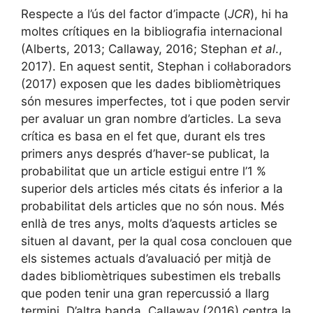
Respecte a l’ús del factor d’impacte (
JCR
), hi ha
moltes crítiques en la bibliografia internacional
(Alberts, 2013; Callaway, 2016; Stephan
et al
.,
2017). En aquest sentit, Stephan i col·laboradors
(2017) exposen que les dades bibliomètriques
són mesures imperfectes, tot i que poden servir
per avaluar un gran nombre d’articles. La seva
crítica es basa en el fet que, durant els tres
primers anys després d’haver-se publicat, la
probabilitat que un article estigui entre l’1 %
superior dels articles més citats és inferior a la
probabilitat dels articles que no són nous. Més
enllà de tres anys, molts d’aquests articles se
situen al davant, per la qual cosa conclouen que
els sistemes actuals d’avaluació per mitjà de
dades bibliomètriques subestimen els treballs
que poden tenir una gran repercussió a llarg
termini. D’altra banda, Callaway (2016) centra la