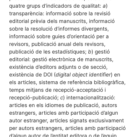
quatre grups d’indicadors de qualitat:
a
)
transparència: informació sobre la revisió
editorial prèvia dels manuscrits, informació
sobre la resolució d’informes divergents,
informació sobre guies d’orientació per a
revisors, publicació anual dels revisors,
publicació de les estadístiques;
b
) gestió
editorial: gestió electrònica de manuscrits,
existència d’editors adjunts o de secció,
existència de DOI (
digital object identifier
) en
els articles, sistema de referència bibliogràfica,
temps mitjans de recepció-acceptació i
recepció-publicació;
c
) internacionalització:
articles en els idiomes de publicació, autors
estrangers, articles amb participació d’algun
autor estranger, articles signats exclusivament
per autors estrangers, articles amb participació
d’algun autor de l’entitat editora o de l’equip