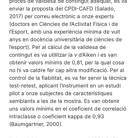
procés de validesa de contingut adequat, es va
enviar la proposta del CPDI-CAFD (Salado,
2017) per correu electrònic a onze experts
(doctors en Ciències de l’Activitat Física i de
l’Esport, amb una experiència mínima de vuit
anys en docència universitària de ciències de
l’esport). Per al càlcul de la validesa de
contingut es va utilitzar la
v
d’Aiken i es van
obtenir valors mínims de 0,81, per la qual cosa
no hi va caldre fer cap altra modificació. Per al
control de la fiabilitat, es va fer servir la tècnica
test-retest, aplicant l’instrument en un estudi
pilot a onze subjectes de característiques
semblants a les de la mostra. Es van obtenir
uns valors mínims en el coeficient de correlació
intraclasse o coeficient kappa de 0,93
(Baumgartner, 2000).