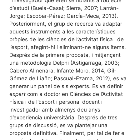
i investigador que eren semblants a l’objecte
d’estudi (Buela-Casal; Sierra, 2007; Larrán-
Jorge; Escobar-Pérez; García-Meca, 2013).
Posteriorment, el grup de recerca va adaptar
aquests instruments a les característiques
pròpies de les ciències de l’activitat física i de
l’esport, afegint-hi i eliminant-ne alguns ítems.
Després de la primera proposta, i mitjançant
una metodologia Delphi (Astigarraga, 2003;
Cabero Almenara; Infante Moro, 2014; Gil-
Gómez de Liaño; Pascual-Ezama, 2012), es va
generar un panel de sis experts. Es va definir
expert
com a doctor en Ciències de l’Activitat
Física i de l’Esport i personal docent i
investigador amb almenys deu anys
d’experiència universitària. Després de tres
grups de discussió, es va plantejar una
proposta definitiva. Finalment, per tal de fer el