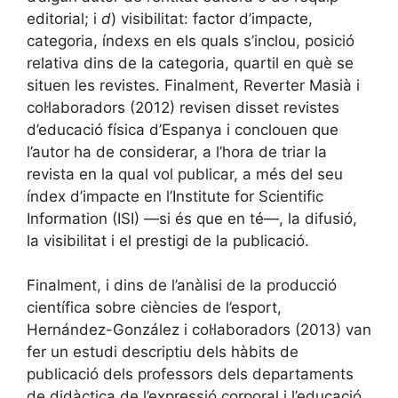
editorial; i
d
) visibilitat: factor d’impacte,
categoria, índexs en els quals s’inclou, posició
relativa dins de la categoria, quartil en què se
situen les revistes. Finalment, Reverter Masià i
col·laboradors (2012) revisen disset revistes
d’educació física d’Espanya i conclouen que
l’autor ha de considerar, a l’hora de triar la
revista en la qual vol publicar, a més del seu
índex d’impacte en l’Institute for Scientific
Information (ISI) —si és que en té—, la difusió,
la visibilitat i el prestigi de la publicació.
Finalment, i dins de l’anàlisi de la producció
científica sobre ciències de l’esport,
Hernández-González i col·laboradors (2013) van
fer un estudi descriptiu dels hàbits de
publicació dels professors dels departaments
de didàctica de l’expressió corporal i l’educació