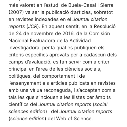
més valorat en l’estudi de Buela-Casal i Sierra
(2007) va ser la publicació d’articles, sobretot
en revistes indexades en el
Journal citation
reports
(
JCR
). En aquest sentit, en la Resolució
de 24 de novembre de 2016, de la Comisión
Nacional Evaluadora de la Actividad
Investigadora, per la qual es publiquen els
criteris específics aprovats per a cadascun dels
camps d’avaluació, es fan servir com a criteri
principal en l’àrea de les ciències socials,
polítiques, del comportament i de
l’ensenyament els articles publicats en revistes
amb una vàlua reconeguda, i s’accepten com a
tals les que s’inclouen a les llistes per àmbits
científics del
Journal citation reports
(
social
sciences edition
) i del
Journal citation reports
(
science edition
) del Web of Science.