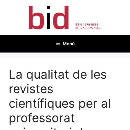
Vés
al
contingut
Menú
La qualitat de les
revistes
científiques per al
professorat