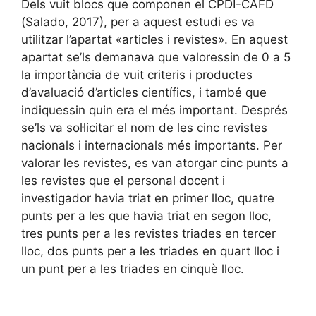
Dels vuit blocs que componen el CPDI-CAFD
(Salado, 2017), per a aquest estudi es va
utilitzar l’apartat «articles i revistes». En aquest
apartat se’ls demanava que valoressin de 0 a 5
la importància de vuit criteris i productes
d’avaluació d’articles científics, i també que
indiquessin quin era el més important. Després
se’ls va sol·licitar el nom de les cinc revistes
nacionals i internacionals més importants. Per
valorar les revistes, es van atorgar cinc punts a
les revistes que el personal docent i
investigador havia triat en primer lloc, quatre
punts per a les que havia triat en segon lloc,
tres punts per a les revistes triades en tercer
lloc, dos punts per a les triades en quart lloc i
un punt per a les triades en cinquè lloc.