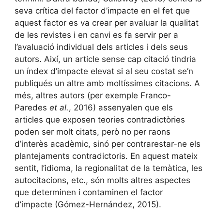
seva crítica del factor d’impacte en el fet que
aquest factor es va crear per avaluar la qualitat
de les revistes i en canvi es fa servir per a
l’avaluació individual dels articles i dels seus
autors. Així, un article sense cap citació tindria
un índex d’impacte elevat si al seu costat se’n
publiqués un altre amb moltíssimes citacions. A
més, altres autors (per exemple Franco-
Paredes
et al.
, 2016) assenyalen que els
articles que exposen teories contradictòries
poden ser molt citats, però no per raons
d’interès acadèmic, sinó per contrarestar-ne els
plantejaments contradictoris. En aquest mateix
sentit, l’idioma, la regionalitat de la temàtica, les
autocitacions, etc., són molts altres aspectes
que determinen i contaminen el factor
d’impacte (Gómez-Hernández, 2015).