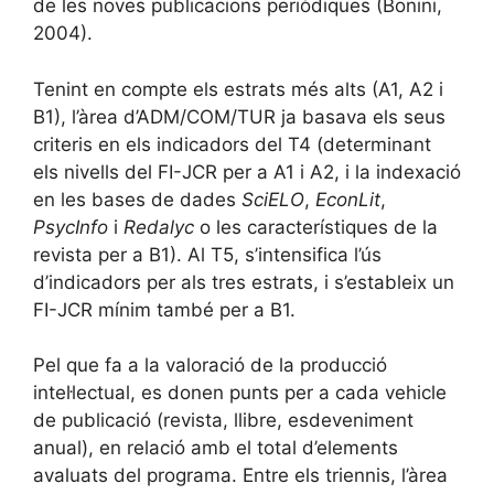
de les noves publicacions periòdiques (Bonini,
2004).
Tenint en compte els estrats més alts (A1, A2 i
B1), l’àrea d’ADM/COM/TUR ja basava els seus
criteris en els indicadors del T4 (determinant
els nivells del FI-JCR per a A1 i A2, i la indexació
en les bases de dades
SciELO
,
EconLit
,
PsycInfo
i
Redalyc
o les característiques de la
revista per a B1). Al T5, s’intensifica l’ús
d’indicadors per als tres estrats, i s’estableix un
FI-JCR mínim també per a B1.
Pel que fa a la valoració de la producció
intel·lectual, es donen punts per a cada vehicle
de publicació (revista, llibre, esdeveniment
anual), en relació amb el total d’elements
avaluats del programa. Entre els triennis, l’àrea