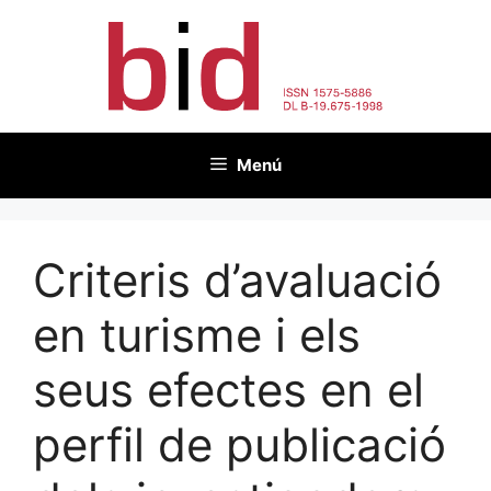
Vés
al
contingut
Menú
Criteris d’avaluació
en turisme i els
seus efectes en el
perfil de publicació