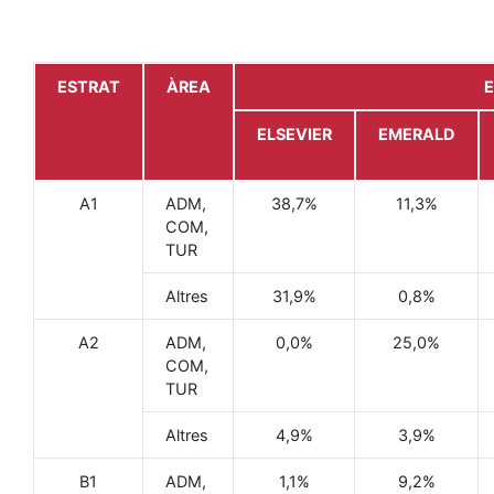
ESTRAT
ÀREA
E
ELSEVIER
EMERALD
A1
ADM,
38,7%
11,3%
COM,
TUR
Altres
31,9%
0,8%
A2
ADM,
0,0%
25,0%
COM,
TUR
Altres
4,9%
3,9%
B1
ADM,
1,1%
9,2%