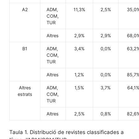
A2
ADM,
11,3%
2,5%
35,0
COM,
TUR
Altres
2,9%
2,9%
68,0
B1
ADM,
3,4%
0,0%
63,2
COM,
TUR
Altres
1,2%
0,0%
85,7
Altres
ADM,
1,5%
3,7%
64,1
estrats
COM,
TUR
Altres
2,5%
0,8%
82,6
Taula 1. Distribució de revistes classificades a