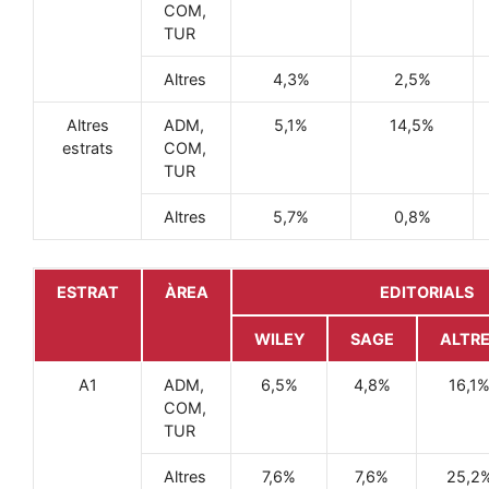
COM,
TUR
Altres
4,3%
2,5%
Altres
ADM,
5,1%
14,5%
estrats
COM,
TUR
Altres
5,7%
0,8%
ESTRAT
ÀREA
EDITORIALS
WILEY
SAGE
ALTR
A1
ADM,
6,5%
4,8%
16,1
COM,
TUR
Altres
7,6%
7,6%
25,2