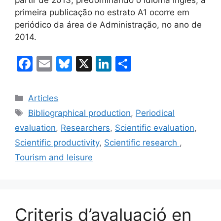
primeira publicação no estrato A1 ocorre em
periódico da área de Administração, no ano de
2014.
F
E
Bl
X
Li
C
a
m
u
n
o
c
ai
e
k
m
Categories
Articles
e
l
s
e
p
Etiquetes
Bibliographical production
,
Periodical
b
k
dI
ar
evaluation
,
Researchers
,
Scientific evaluation
,
o
y
n
te
Scientific productivity
,
Scientific research
,
o
ix
Tourism and leisure
k
Criteris d’avaluació en