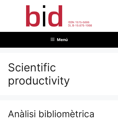
Vés
al
contingut
Menú
Scientific
productivity
Anàlisi bibliomètrica