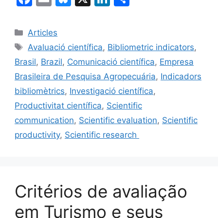
a
m
u
n
o
c
ai
e
k
m
Categories
Articles
e
l
s
e
p
Etiquetes
Avaluació científica
,
Bibliometric indicators
,
b
k
dI
ar
Brasil
,
Brazil
,
Comunicació científica
,
Empresa
o
y
n
te
Brasileira de Pesquisa Agropecuária
,
Indicadors
o
ix
bibliomètrics
,
Investigació científica
,
k
Productivitat científica
,
Scientific
communication
,
Scientific evaluation
,
Scientific
productivity
,
Scientific research
Critérios de avaliação
em Turismo e seus