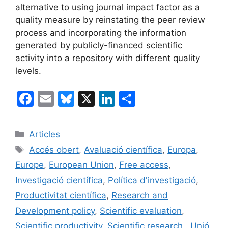
alternative to using journal impact factor as a
quality measure by reinstating the peer review
process and incorporating the information
generated by publicly-financed scientific
activity into a repository with different quality
levels.
F
E
Bl
X
Li
C
a
m
u
n
o
c
ai
e
k
m
Categories
Articles
e
l
s
e
p
Etiquetes
Accés obert
,
Avaluació científica
,
Europa
,
b
k
dI
ar
Europe
,
European Union
,
Free access
,
o
y
n
te
Investigació científica
,
Política d'investigació
,
o
ix
Productivitat científica
,
Research and
k
Development policy
,
Scientific evaluation
,
Scientific productivity
,
Scientific research
,
Unió