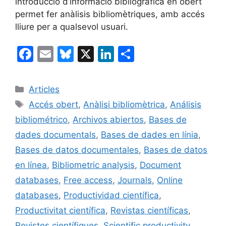
introducció d’informació bibliogràfica en obert
permet fer anàlisis bibliomètriques, amb accés
lliure per a qualsevol usuari.
F
E
Bl
X
Li
C
a
m
u
n
o
c
ai
e
k
m
Categories
Articles
e
l
s
e
p
Etiquetes
Accés obert
,
Anàlisi bibliomètrica
,
Análisis
b
k
dI
ar
bibliométrico
,
Archivos abiertos
,
Bases de
o
y
n
te
dades documentals
,
Bases de dades en línia
,
o
ix
Bases de datos documentales
,
Bases de datos
k
en línea
,
Bibliometric analysis
,
Document
databases
,
Free access
,
Journals
,
Online
databases
,
Productividad científica
,
Productivitat científica
,
Revistas científicas
,
Revistes científiques
,
Scientific productivity