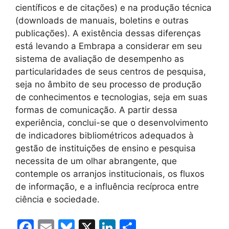
científicos e de citações) e na produção técnica
(downloads de manuais, boletins e outras
publicações). A existência dessas diferenças
está levando a Embrapa a considerar em seu
sistema de avaliação de desempenho as
particularidades de seus centros de pesquisa,
seja no âmbito de seu processo de produção
de conhecimentos e tecnologias, seja em suas
formas de comunicação. A partir dessa
experiência, conclui-se que o desenvolvimento
de indicadores bibliométricos adequados à
gestão de instituições de ensino e pesquisa
necessita de um olhar abrangente, que
contemple os arranjos institucionais, os fluxos
de informação, e a influência recíproca entre
ciência e sociedade.
F
E
Bl
X
Li
C