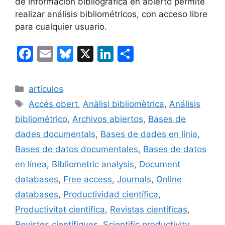
de información bibliográfica en abierto permite
realizar análisis bibliométricos, con acceso libre
para cualquier usuario.
F
E
Bl
X
Li
C
a
m
u
n
o
c
ai
e
k
m
Categorías
artículos
e
l
s
e
p
Etiquetas
Accés obert
,
Anàlisi bibliomètrica
,
Análisis
b
k
dI
ar
bibliométrico
,
Archivos abiertos
,
Bases de
o
y
n
tir
dades documentals
,
Bases de dades en línia
,
o
Bases de datos documentales
,
Bases de datos
k
en línea
,
Bibliometric analysis
,
Document
databases
,
Free access
,
Journals
,
Online
databases
,
Productividad científica
,
Productivitat científica
,
Revistas científicas
,
Revistes científiques
,
Scientific productivity