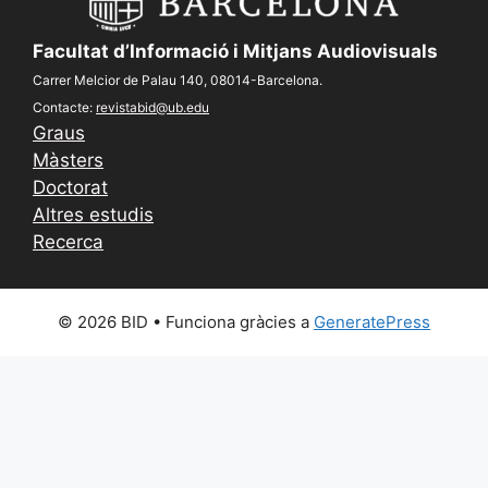
Facultat d’Informació i Mitjans Audiovisuals
Carrer Melcior de Palau 140, 08014-Barcelona.
Contacte:
revistabid@ub.edu
Graus
Màsters
Doctorat
Altres estudis
Recerca
© 2026 BID
• Funciona gràcies a
GeneratePress