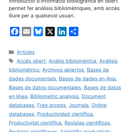
introducció d’informació bibliogràfica en obert
permet fer anàlisis bibliomètriques, amb accés
lliure per a qualsevol usuari.
F
E
Bl
X
Li
C
a
m
u
n
o
c
ai
e
k
m
Categories
Articles
e
l
s
e
p
Etiquetes
Accés obert
,
Anàlisi bibliomètrica
,
Análisis
b
k
dI
ar
bibliométrico
,
Archivos abiertos
,
Bases de
o
y
n
te
dades documentals
,
Bases de dades en línia
,
o
ix
Bases de datos documentales
,
Bases de datos
k
en línea
,
Bibliometric analysis
,
Document
databases
,
Free access
,
Journals
,
Online
databases
,
Productividad científica
,
Productivitat científica
,
Revistas científicas
,
Revistes científiques
,
Scientific productivity