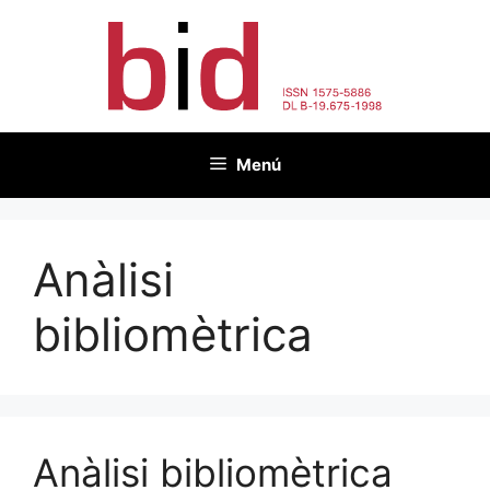
Vés
al
contingut
Menú
Anàlisi
bibliomètrica
Anàlisi bibliomètrica