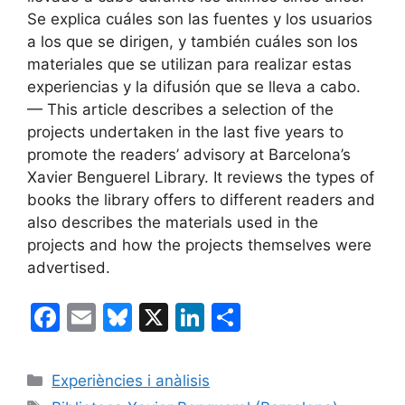
Se explica cuáles son las fuentes y los usuarios
a los que se dirigen, y también cuáles son los
materiales que se utilizan para realizar estas
experiencias y la difusión que se lleva a cabo.
— This article describes a selection of the
projects undertaken in the last five years to
promote the readers’ advisory at Barcelona’s
Xavier Benguerel Library. It reviews the types of
books the library offers to different readers and
also describes the materials used in the
projects and how the projects themselves were
advertised.
F
E
Bl
X
Li
C
a
m
u
n
o
c
ai
e
k
m
Categories
Experiències i anàlisis
e
l
s
e
p
Etiquetes