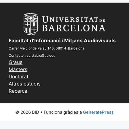
Facultat d’Informació i Mitjans Audiovisuals
Carrer Melcior de Palau 140, 08014-Barcelona.
Contacte:
revistabid@ub.edu
Graus
Màsters
Doctorat
Altres estudis
Recerca
© 2026 BID
• Funciona gràcies a
GeneratePress