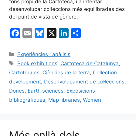
fons propi de la Cartoteca, i a intentar
desenvolupar col·leccions més equilibrades des
del punt de vista de gènere.
F
E
Bl
X
Li
C
a
m
u
n
o
c
ai
e
k
m
Categories
Experiències i anàlisis
e
l
s
e
p
Etiquetes
Book exhibitions
,
Cartoteca de Catalunya
,
b
k
dI
ar
Cartoteques
,
Ciències de la terra
,
Collection
o
y
n
te
development
,
Desenvolupament de col·leccions
,
o
ix
Dones
,
Earth sciences
,
Exposicions
k
bibliogràfiques
,
Map libraries
,
Women
Més enllà dels