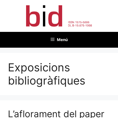
Vés
al
contingut
Menú
Exposicions
bibliogràfiques
L’aflorament del paper