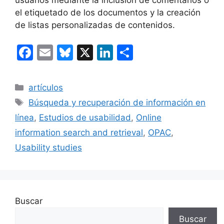
usuarios mediante la inclusión de comentarios o
el etiquetado de los documentos y la creación
de listas personalizadas de contenidos.
F
E
Bl
X
Li
C
a
m
u
n
o
c
ai
e
k
m
Categorías
artículos
e
l
s
e
p
Etiquetas
Búsqueda y recuperación de información en
b
k
dI
ar
línea
,
Estudios de usabilidad
,
Online
o
y
n
tir
information search and retrieval
,
OPAC
,
o
Usability studies
k
Buscar
Buscar