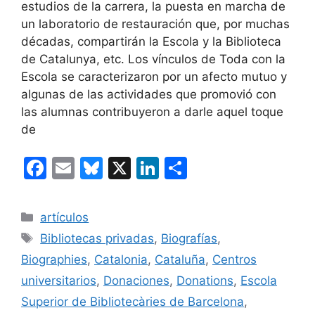
estudios de la carrera, la puesta en marcha de
un laboratorio de restauración que, por muchas
décadas, compartirán la Escola y la Biblioteca
de Catalunya, etc. Los vínculos de Toda con la
Escola se caracterizaron por un afecto mutuo y
algunas de las actividades que promovió con
las alumnas contribuyeron a darle aquel toque
de
F
E
Bl
X
Li
C
a
m
u
n
o
c
ai
e
k
m
Categorías
artículos
e
l
s
e
p
Etiquetas
Bibliotecas privadas
,
Biografías
,
b
k
dI
ar
Biographies
,
Catalonia
,
Cataluña
,
Centros
o
y
n
tir
universitarios
,
Donaciones
,
Donations
,
Escola
o
Superior de Bibliotecàries de Barcelona
,