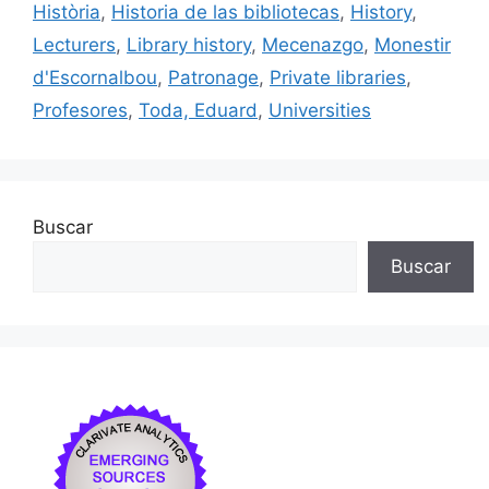
k
Història
,
Historia de las bibliotecas
,
History
,
Lecturers
,
Library history
,
Mecenazgo
,
Monestir
d'Escornalbou
,
Patronage
,
Private libraries
,
Profesores
,
Toda, Eduard
,
Universities
Buscar
Buscar