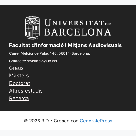
Facultat d’Informació i Mitjans Audiovisuals
Carrer Melcior de Palau 140, 08014-Barcelona.
Contacte:
revistabid@ub.edu
Graus
Màsters
Doctorat
Altres estudis
Recerca
© 2026 BID
• Creado con
GeneratePress