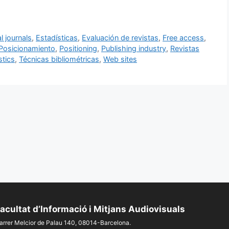
al journals
,
Estadísticas
,
Evaluación de revistas
,
Free access
,
Posicionamiento
,
Positioning
,
Publishing industry
,
Revistas
stics
,
Técnicas bibliométricas
,
Web sites
acultat d’Informació i Mitjans Audiovisuals
arrer Melcior de Palau 140, 08014-Barcelona.