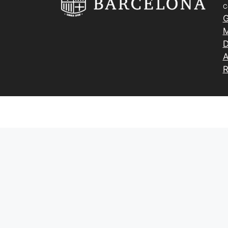
C
G
M
D
A
R