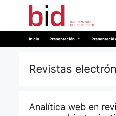
Saltar
al
contenido
Inicio
Presentación
Presentació 
Revistas electró
Analítica web en re