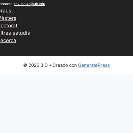
ontacte:
revistabid@ub.edu
raus
àsters
octorat
ltres estudis
ecerca
© 2026 BID
• Creado con
GeneratePress