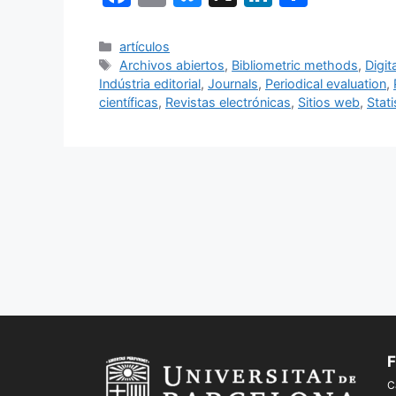
a
m
u
n
o
c
ai
e
k
m
Categorías
artículos
Etiquetas
Archivos abiertos
,
Bibliometric methods
,
Digit
e
l
s
e
p
Indústria editorial
,
Journals
,
Periodical evaluation
,
b
k
dI
ar
científicas
,
Revistas electrónicas
,
Sitios web
,
Stati
o
y
n
tir
o
k
F
C