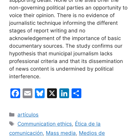
supporting detail. None of the sites offer the
non-governing political parties an opportunity to
voice their opinion. There is no evidence of
journalistic technique informing the different
stages of report writing and no
acknowledgement of the importance of basic
documentary sources. The study confirms our
hypothesis that municipal journalism lacks
professional criteria and that its dissemination
of news content is undermined by political
interference.
F
E
Bl
X
Li
C
a
m
u
n
o
c
ai
e
k
m
Categorías
artículos
e
l
s
e
p
Etiquetas
Communication ethics
,
Ética de la
b
k
dI
ar
comunicación
,
Mass media
,
Medios de