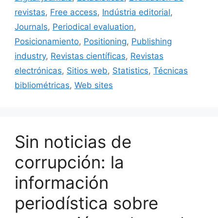
o
y
n
tir
revistas
,
Free access
,
Indústria editorial
,
o
Journals
,
Periodical evaluation
,
k
Posicionamiento
,
Positioning
,
Publishing
industry
,
Revistas científicas
,
Revistas
electrónicas
,
Sitios web
,
Statistics
,
Técnicas
bibliométricas
,
Web sites
Sin noticias de
corrupción: la
información
periodística sobre