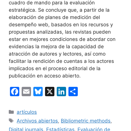
cuadro de mando para la evaluación
estratégica. Se concluye que, a partir de la
elaboración de planes de medición del
desempeño web, basados en los recursos y
propuestas analizadas, las revistas pueden
estar en mejores condiciones de abordar con
evidencias la mejora de la capacidad de
atracción de autores y lectores, así como
facilitar la rendición de cuentas a los actores
implicados en el proceso editorial de la
publicación en acceso abierto.
F
E
Bl
X
Li
C
a
m
u
n
o
c
ai
e
k
m
Categorías
artículos
e
l
s
e
p
Etiquetas
Archivos abiertos
,
Bibliometric methods
,
b
k
dI
ar
Digital journals
,
Estadísticas
,
Evaluación de