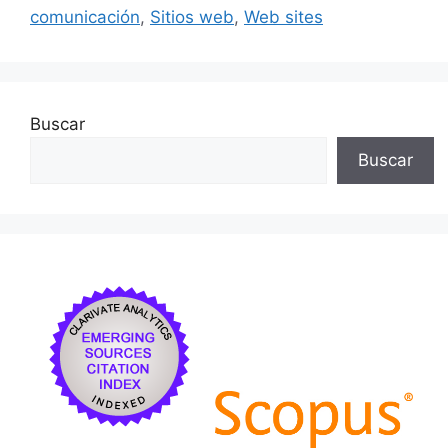
o
y
n
tir
comunicación
,
Sitios web
,
Web sites
o
k
Buscar
Buscar