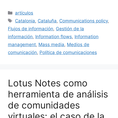
a
m
u
n
o
c
ai
e
k
m
Categorías
artículos
e
l
s
e
p
Etiquetas
Catalonia
,
Cataluña
,
Communications policy
,
b
k
dI
ar
Flujos de información
,
Gestión de la
o
y
n
tir
información
,
Information flows
,
Information
o
management
,
Mass media
,
Medios de
k
comunicación
,
Política de comunicaciones
Lotus Notes como
herramienta de análisis
de comunidades
virtuales: el caso de la