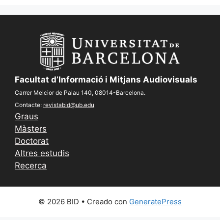
Facultat d’Informació i Mitjans Audiovisuals
Carrer Melcior de Palau 140, 08014-Barcelona.
Contacte:
revistabid@ub.edu
Graus
Màsters
Doctorat
Altres estudis
Recerca
© 2026 BID
• Creado con
GeneratePress