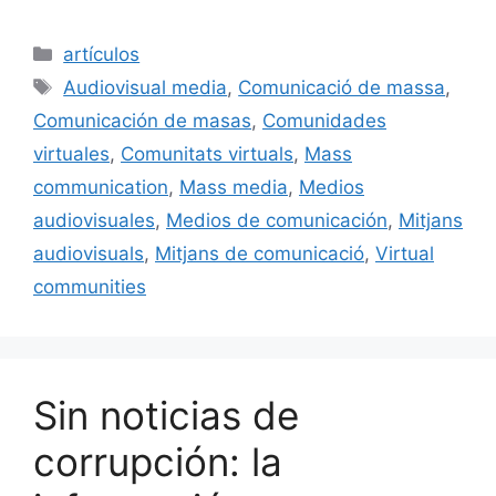
a
m
u
n
o
c
ai
e
k
m
Categorías
artículos
e
l
s
e
p
Etiquetas
Audiovisual media
,
Comunicació de massa
,
b
k
dI
ar
Comunicación de masas
,
Comunidades
o
y
n
tir
virtuales
,
Comunitats virtuals
,
Mass
o
communication
,
Mass media
,
Medios
k
audiovisuales
,
Medios de comunicación
,
Mitjans
audiovisuals
,
Mitjans de comunicació
,
Virtual
communities
Sin noticias de
corrupción: la