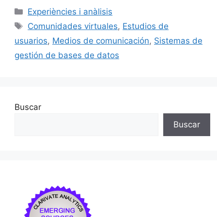
c
ai
e
k
m
Categorías
Experiències i anàlisis
e
l
s
e
p
Etiquetas
Comunidades virtuales
,
Estudios de
b
k
dI
ar
usuarios
,
Medios de comunicación
,
Sistemas de
o
y
n
tir
gestión de bases de datos
o
k
Buscar
Buscar