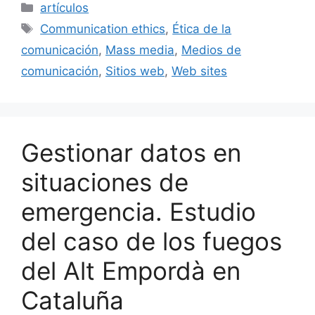
c
ai
e
k
m
Categorías
artículos
e
l
s
e
p
Etiquetas
Communication ethics
,
Ética de la
b
k
dI
ar
comunicación
,
Mass media
,
Medios de
o
y
n
tir
comunicación
,
Sitios web
,
Web sites
o
k
Gestionar datos en
situaciones de
emergencia. Estudio
del caso de los fuegos
del Alt Empordà en
Cataluña