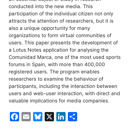
conducted into the new media. This
participation of the individual citizen not only
attracts the attention of researchers, but it is
also a unique opportunity for many
organizations to form virtual communities of
users. This paper presents the development of
a Lotus Notes application for analysing the
Comunidad Marca, one of the most used sports
forums in Spain, with more than 400,000
registered users. The program enables
researchers to examine the behaviour of
participants, including the interaction between
users and web-user interaction, with direct and
valuable implications for media companies.
F
E
Bl
X
Li
C
a
m
u
n
o