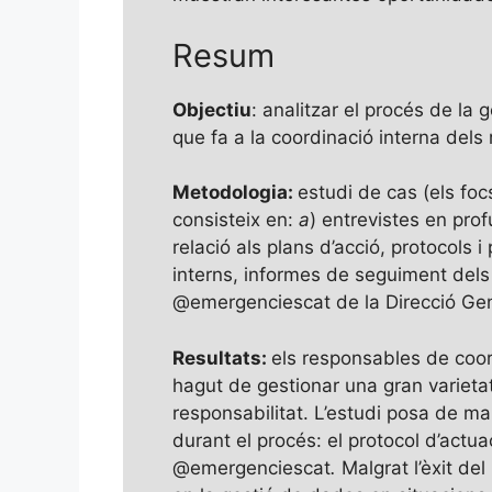
Resum
Objectiu
: analitzar el procés de la
que fa a la coordinació interna dels
Metodologia:
estudi de cas (els foc
consisteix en:
a
) entrevistes en pro
relació als plans d’acció, protocols 
interns, informes de seguiment dels p
@emergenciescat de la Direcció Gene
Resultats:
els responsables de coor
hagut de gestionar una gran varietat
responsabilitat. L’estudi posa de ma
durant el procés: el protocol d’actua
@emergenciescat
.
Malgrat l’èxit de