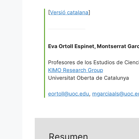
[
Versió catalana
]
Eva Ortoll Espinet
,
Montserrat Garc
Profesores de los Estudios de Cienc
KIMO Research Group
Universitat Oberta de Catalunya
eortoll@uoc.edu
,
mgarciaals@uoc.e
Resumen