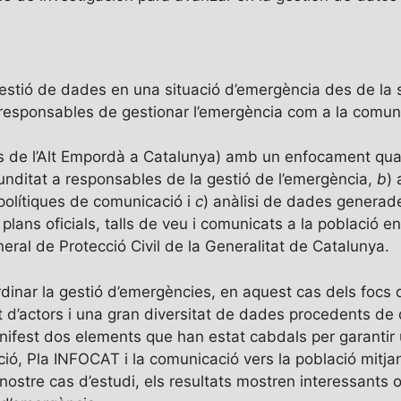
 gestió de dades en una situació d’emergència des de la
 responsables de gestionar l’emergència com a la comuni
s de l’Alt Empordà a Catalunya) amb un enfocament quali
funditat a responsables de la gestió de l’emergència,
b
)
i polítiques de comunicació i
c
) anàlisi de dades generad
lans oficials, talls de veu i comunicats a la població en
ral de Protecció Civil de la Generalitat de Catalunya.
dinar la gestió d’emergències, en aquest cas dels focs 
 d’actors i una gran diversitat de dades procedents de d
nifest dos elements que han estat cabdals per garantir u
ció, Pla INFOCAT i la comunicació vers la població mitjan
l nostre cas d’estudi, els resultats mostren interessants