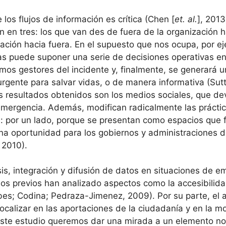
los flujos de información es crítica (Chen [
et. al.
], 201
en en tres: los que van des de fuera de la organización h
zación hacia fuera. En el supuesto que nos ocupa, por e
ias puede suponer una serie de decisiones operativas e
mos gestores del incidente y, finalmente, se generará 
rgente para salvar vidas, o de manera informativa (Sutt
s resultados obtenidos son los medios sociales, que dev
 emergencia. Además, modifican radicalmente las prácti
: por un lado, porque se presentan como espacios que fa
una oportunidad para los gobiernos y administraciones d
 2010).
isis, integración y difusión de datos en situaciones de
ios previos han analizado aspectos como la accesibilid
es; Codina; Pedraza-Jimenez, 2009). Por su parte, el a
ocalizar en las aportaciones de la ciudadanía y en la m
este estudio queremos dar una mirada a un elemento no