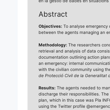
en la gestió de dades en situacions
Abstract
Objectives:
To analyse emergency d
between the agents managing an eme
Methodology:
The researchers cond
retrieval and analysis of data consis
documentation outlining action pla
an emergency: internal communicati
with the civilian community using th
de Protecció Civil de la Generalitat
Results:
The agents needed to mana
discharge their responsibilities. T
plan, which in this case was Pla IN
using the Twitter profile @emergenci