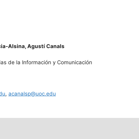
ia-Alsina
,
Agustí Canals
ias de la Información y Comunicación
du
,
acanalsp@uoc.edu