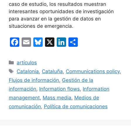
caso de estudio, los resultados muestran
interesantes oportunidades de investigación
para avanzar en la gestión de datos en
situaciones de emergencia.
F
E
Bl
X
Li
C
a
m
u
n
o
c
ai
e
k
m
Categorías
artículos
e
l
s
e
p
Etiquetas
Catalonia
,
Cataluña
,
Communications policy
,
b
k
dI
ar
Flujos de información
,
Gestión de la
o
y
n
tir
información
,
Information flows
,
Information
o
management
,
Mass media
,
Medios de
k
comunicación
,
Política de comunicaciones