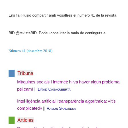
Ens fa il·lusió compartir amb vosaltres el número 41 de la revista
BiD @revistaBiD. Podeu consultar la taula de continguts a:
Número 41 (desembre 2018)
Tribuna
Màquines socials i Internet: hi va haver algun problema
pel camí
||
David Casacuberta
Intel·ligència artificial i transparència algorítmica: «It’s
complicated»
||
Ramon Sangüesa
Articles