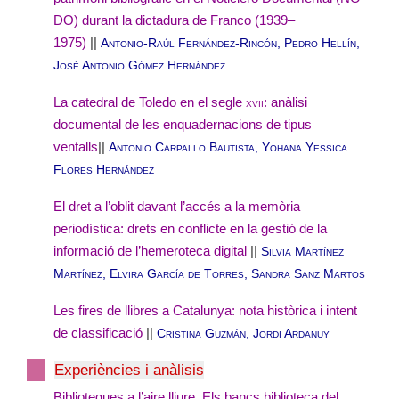
DO) durant la dictadura de Franco (1939–
1975)
||
Antonio-Raúl Fernández-Rincón, Pedro Hellín,
José Antonio Gómez Hernández
La catedral de Toledo en el segle
xvii
: anàlisi
documental de les enquadernacions de tipus
ventalls
||
Antonio Carpallo Bautista, Yohana Yessica
Flores Hernández
El dret a l’oblit davant l’accés a la memòria
periodística: drets en conflicte en la gestió de la
informació de l’hemeroteca digital
||
Silvia Martínez
Martínez, Elvira García de Torres, Sandra Sanz Martos
Les fires de llibres a Catalunya: nota històrica i intent
de classificació
||
Cristina Guzmán, Jordi Ardanuy
Experiències i anàlisis
Biblioteques a l’aire lliure. Els bancs biblioteca del