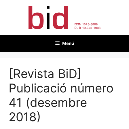
Vés
al
contingut
Menú
[Revista BiD]
Publicació número
41 (desembre
2018)