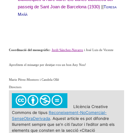
passeig de Sant Joan de Barcelona (1930)
||
Teresa
Mañà
Coordinació del monogràfic:
Jordi Sánchez-Navarro
i José Luis de Vicente
Aprofitem el missatge per desitjar-vos un bon Any Nou!
Mario Pérez-Montoro i Candela Ollé
Directors
Llicència Creative
Commons de tipus
Reconeixement-NoComercial-
SenseObraDerivada
. Aquest article es pot difondre
lliurement sempre que se’n citi l’autor i l’editor amb els
elements que consten en la secció «Citació