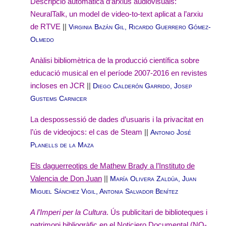
Descripció automàtica d’arxius audiovisuals:
NeuralTalk, un model de video-to-text aplicat a l’arxiu
de RTVE
||
Virginia Bazán Gil, Ricardo Guerrero Gómez-
Olmedo
Anàlisi bibliomètrica de la producció científica sobre
educació musical en el període 2007-2016 en revistes
incloses en JCR
||
Diego Calderón Garrido, Josep
Gustems Carnicer
La despossessió de dades d’usuaris i la privacitat en
l’ús de videojocs: el cas de Steam
||
Antonio José
Planells de la Maza
Els daguerreotips de Mathew Brady a l’Instituto de
Valencia de Don Juan
||
María Olivera Zaldúa, Juan
Miguel Sánchez Vigil, Antonia Salvador Benítez
A l’Imperi per la Cultura
. Ús publicitari de biblioteques i
patrimoni bibliogràfic en el Noticiero Documental (NO-