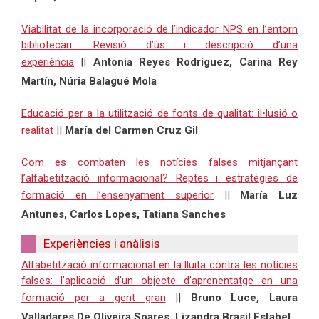
Viabilitat de la incorporació de l’indicador NPS en l’entorn
bibliotecari. Revisió d’ús i descripció d’una
experiència
||
Antonia Reyes Rodríguez, Carina Rey
Martín, Núria Balagué Mola
Educació per a la utilització de fonts de qualitat: il•lusió o
realitat
||
María del Carmen Cruz Gil
Com es combaten les notícies falses mitjançant
l’alfabetització informacional? Reptes i estratègies de
formació en l’ensenyament superior
||
María Luz
Antunes, Carlos Lopes, Tatiana Sanches
Experiències i anàlisis
Alfabetització informacional en la lluita contra les notícies
falses: l’aplicació d’un objecte d’aprenentatge en una
formació per a gent gran
||
Bruno Luce, Laura
Valladares De Oliveira Soares, Lizandra Brasil Estabel