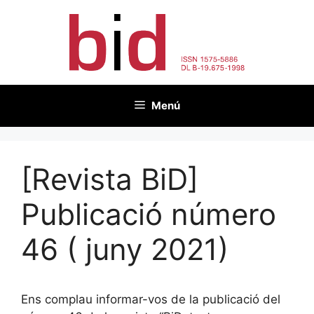
Vés
al
contingut
Menú
[Revista BiD]
Publicació número
46 ( juny 2021)
Ens complau informar-vos de la publicació del