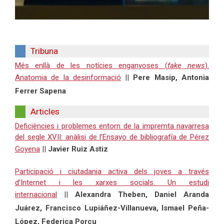
Tribuna
Més enllà de les notícies enganyoses (
fake news
).
Anatomia de la desinformació
||
Pere Masip, Antonia
Ferrer Sapena
Articles
Deficiències i problemes entorn de la impremta navarresa
del segle XVII: anàlisi de l’Ensayo de bibliografía de Pérez
Goyena
||
Javier Ruiz Astiz
Participació i ciutadania activa dels joves a través
d’Internet i les xarxes socials. Un estudi
internacional
||
Alexandra Theben, Daniel Aranda
Juárez, Francisco Lupiáñez-Villanueva, Ismael Peña-
López, Federica Porcu