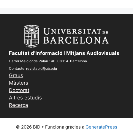
Facultat d’Informació i Mitjans Audiovisuals
Carrer Melcior de Palau 140, 08014-Barcelona.
Contacte:
revistabid@ub.edu
Graus
Màsters
Doctorat
Altres estudis
Recerca
© 2026 BID
• Funciona gràcies a
GeneratePress