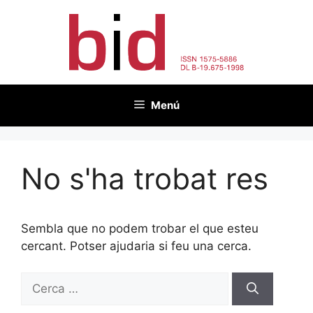
Vés
al
contingut
Menú
No s'ha trobat res
Sembla que no podem trobar el que esteu
cercant. Potser ajudaria si feu una cerca.
Cerca: