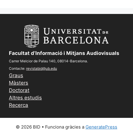
Facultat d’Informació i Mitjans Audiovisuals
Carrer Melcior de Palau 140, 08014-Barcelona.
Contacte:
revistabid@ub.edu
Graus
Màsters
Doctorat
Altres estudis
Recerca
© 2026 BID
• Funciona gràcies a
GeneratePress