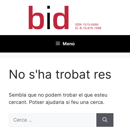
Vés
al
contingut
Menú
No s'ha trobat res
Sembla que no podem trobar el que esteu
cercant. Potser ajudaria si feu una cerca.
Cerca: