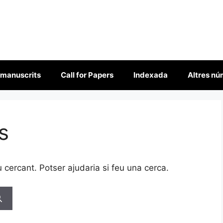
 manuscrits
Call for Papers
Indexada
Altres n
s
cercant. Potser ajudaria si feu una cerca.