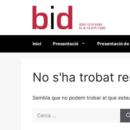
Vés
al
contingut
Inici
Presentació
Presentació de
No s'ha trobat re
Sembla que no podem trobar el que esteu 
Cerca: