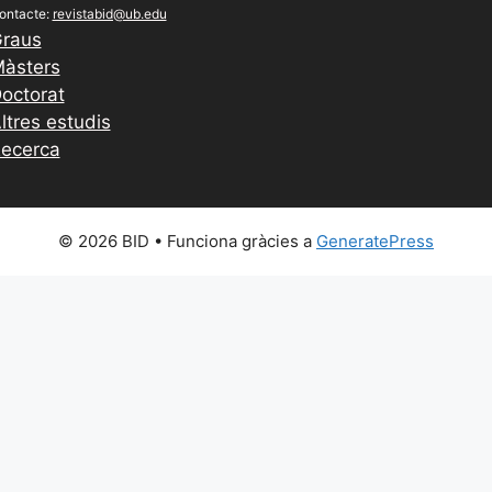
ontacte:
revistabid@ub.edu
raus
àsters
octorat
ltres estudis
ecerca
© 2026 BID
• Funciona gràcies a
GeneratePress