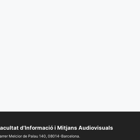
acultat d’Informació i Mitjans Audiovisuals
arrer Melcior de Palau 140, 08014-Barcelona.