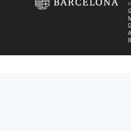
C
G
M
D
A
R