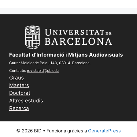
Facultat d’Informació i Mitjans Audiovisuals
Carrer Melcior de Palau 140, 08014-Barcelona.
Contacte:
revistabid@ub.edu
Graus
Màsters
Doctorat
Altres estudis
Recerca
© 2026 BID
• Funciona gràcies a
GeneratePress