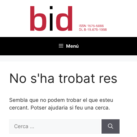
Vés
al
contingut
Menú
No s'ha trobat res
Sembla que no podem trobar el que esteu
cercant. Potser ajudaria si feu una cerca.
Cerca: