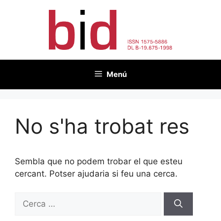
Vés
al
contingut
Menú
No s'ha trobat res
Sembla que no podem trobar el que esteu
cercant. Potser ajudaria si feu una cerca.
Cerca: