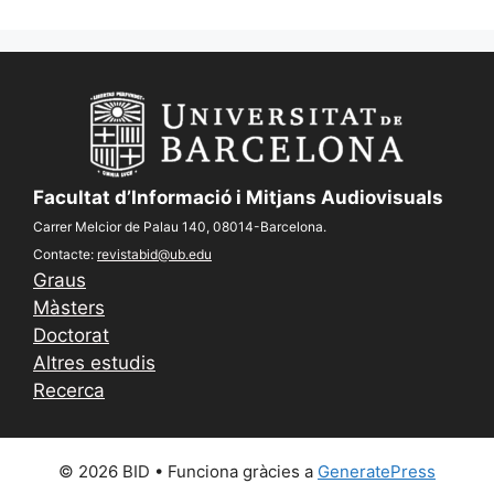
Facultat d’Informació i Mitjans Audiovisuals
Carrer Melcior de Palau 140, 08014-Barcelona.
Contacte:
revistabid@ub.edu
Graus
Màsters
Doctorat
Altres estudis
Recerca
© 2026 BID
• Funciona gràcies a
GeneratePress