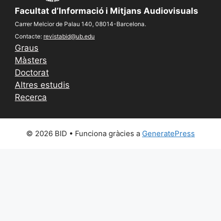
Facultat d’Informació i Mitjans Audiovisuals
Carrer Melcior de Palau 140, 08014-Barcelona.
Contacte:
revistabid@ub.edu
Graus
Màsters
Doctorat
Altres estudis
Recerca
© 2026 BID
• Funciona gràcies a
GeneratePress