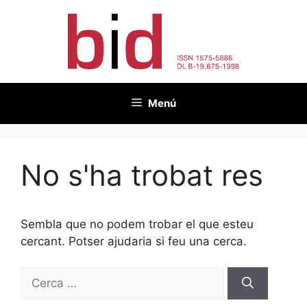
Vés
al
contingut
Menú
No s'ha trobat res
Sembla que no podem trobar el que esteu
cercant. Potser ajudaria si feu una cerca.
Cerca: