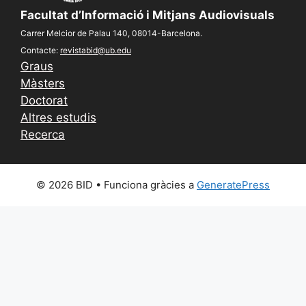
Facultat d’Informació i Mitjans Audiovisuals
Carrer Melcior de Palau 140, 08014-Barcelona.
Contacte:
revistabid@ub.edu
Graus
Màsters
Doctorat
Altres estudis
Recerca
© 2026 BID
• Funciona gràcies a
GeneratePress