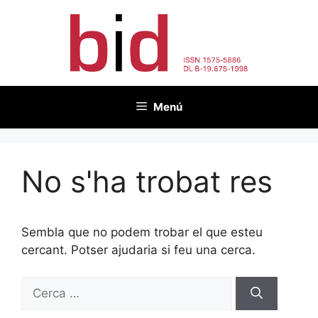
Vés
al
contingut
Menú
No s'ha trobat res
Sembla que no podem trobar el que esteu
cercant. Potser ajudaria si feu una cerca.
Cerca: