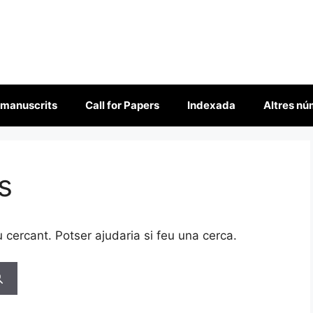
 manuscrits
Call for Papers
Indexada
Altres n
s
cercant. Potser ajudaria si feu una cerca.