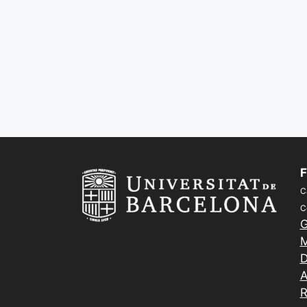
F
C
C
G
M
D
A
R