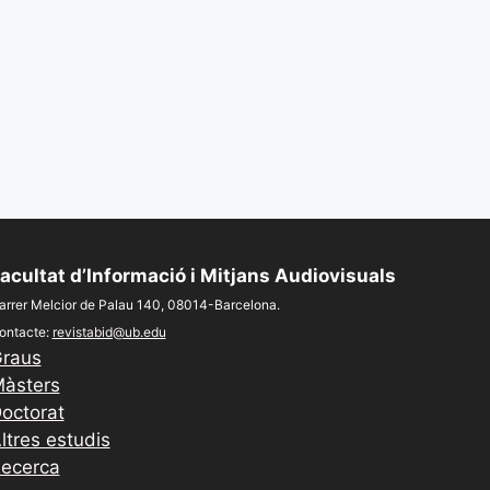
acultat d’Informació i Mitjans Audiovisuals
arrer Melcior de Palau 140, 08014-Barcelona.
ontacte:
revistabid@ub.edu
raus
àsters
octorat
ltres estudis
ecerca