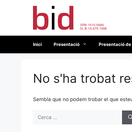
Vés
al
contingut
Inici
Presentació
Presentació de
No s'ha trobat re
Sembla que no podem trobar el que esteu 
Cerca: