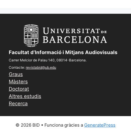
Facultat d’Informació i Mitjans Audiovisuals
Carrer Melcior de Palau 140, 08014-Barcelona.
Contacte:
revistabid@ub.edu
Graus
Màsters
Doctorat
Altres estudis
Recerca
© 2026 BID
• Funciona gràcies a
GeneratePress