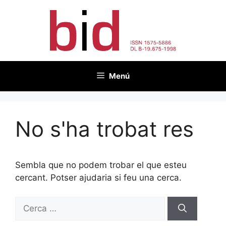
Vés
al
contingut
Menú
No s'ha trobat res
Sembla que no podem trobar el que esteu
cercant. Potser ajudaria si feu una cerca.
Cerca: