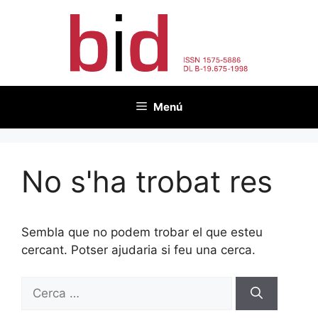
Vés
al
contingut
Menú
No s'ha trobat res
Sembla que no podem trobar el que esteu
cercant. Potser ajudaria si feu una cerca.
Cerca: