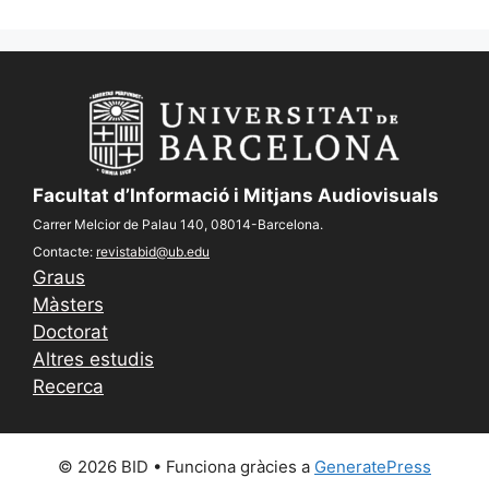
Facultat d’Informació i Mitjans Audiovisuals
Carrer Melcior de Palau 140, 08014-Barcelona.
Contacte:
revistabid@ub.edu
Graus
Màsters
Doctorat
Altres estudis
Recerca
© 2026 BID
• Funciona gràcies a
GeneratePress