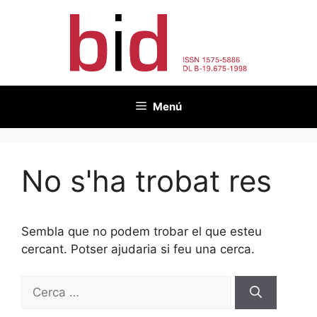
Vés
al
contingut
Menú
No s'ha trobat res
Sembla que no podem trobar el que esteu
cercant. Potser ajudaria si feu una cerca.
Cerca: