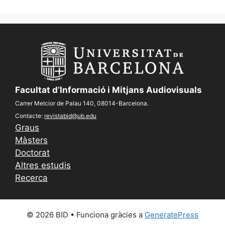
Facultat d’Informació i Mitjans Audiovisuals
Carrer Melcior de Palau 140, 08014-Barcelona.
Contacte:
revistabid@ub.edu
Graus
Màsters
Doctorat
Altres estudis
Recerca
© 2026 BID
• Funciona gràcies a
GeneratePress