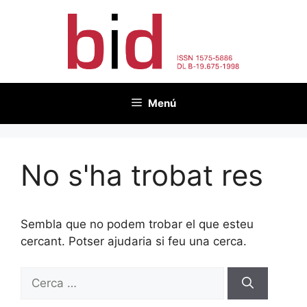
Vés
al
contingut
Menú
No s'ha trobat res
Sembla que no podem trobar el que esteu
cercant. Potser ajudaria si feu una cerca.
Cerca: