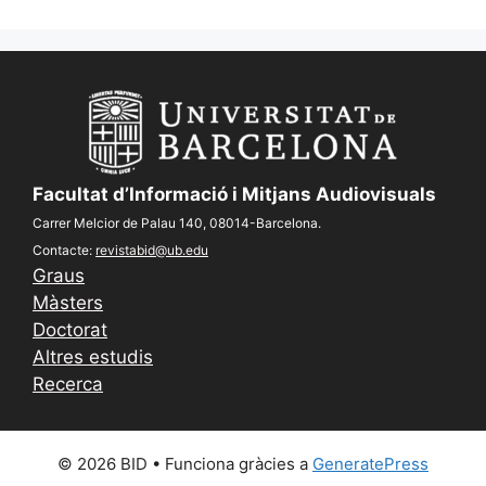
Facultat d’Informació i Mitjans Audiovisuals
Carrer Melcior de Palau 140, 08014-Barcelona.
Contacte:
revistabid@ub.edu
Graus
Màsters
Doctorat
Altres estudis
Recerca
© 2026 BID
• Funciona gràcies a
GeneratePress