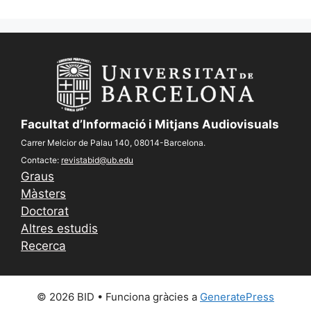
Facultat d’Informació i Mitjans Audiovisuals
Carrer Melcior de Palau 140, 08014-Barcelona.
Contacte:
revistabid@ub.edu
Graus
Màsters
Doctorat
Altres estudis
Recerca
© 2026 BID
• Funciona gràcies a
GeneratePress