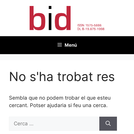
Vés
al
contingut
Menú
No s'ha trobat res
Sembla que no podem trobar el que esteu
cercant. Potser ajudaria si feu una cerca.
Cerca: