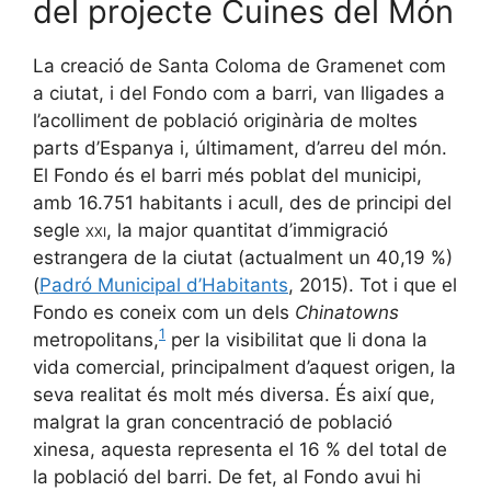
del projecte Cuines del Món
La creació de Santa Coloma de Gramenet com
a ciutat, i del Fondo com a barri, van lligades a
l’acolliment de població originària de moltes
parts d’Espanya i, últimament, d’arreu del món.
El Fondo és el barri més poblat del municipi,
amb 16.751 habitants i acull, des de principi del
segle
xxi
, la major quantitat d’immigració
estrangera de la ciutat (actualment un 40,19 %)
(
Padró Municipal d’Habitants
, 2015). Tot i que el
Fondo es coneix com un dels
Chinatowns
1
metropolitans,
per la visibilitat que li dona la
vida comercial, principalment d’aquest origen, la
seva realitat és molt més diversa. És així que,
malgrat la gran concentració de població
xinesa, aquesta representa el 16 % del total de
la població del barri. De fet, al Fondo avui hi