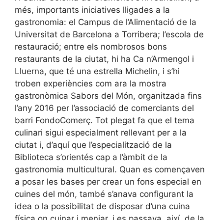
més, importants iniciatives lligades a la
gastronomia: el Campus de l’Alimentació de la
Universitat de Barcelona a Torribera; l’escola de
restauració; entre els nombrosos bons
restaurants de la ciutat, hi ha Ca n’Armengol i
Lluerna, que té una estrella Michelin, i s’hi
troben experiències com ara la mostra
gastronòmica Sabors del Món, organitzada fins
l’any 2016 per l’associació de comerciants del
barri FondoComerç. Tot plegat fa que el tema
culinari sigui especialment rellevant per a la
ciutat i, d’aquí que l’especialització de la
Biblioteca s’orientés cap a l’àmbit de la
gastronomia multicultural. Quan es començaven
a posar les bases per crear un fons especial en
cuines del món, també s’anava configurant la
idea o la possibilitat de disposar d’una cuina
física on cuinar i menjar, i es passava, així, de la