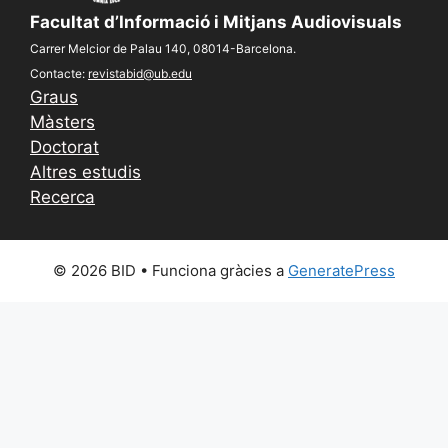
Facultat d’Informació i Mitjans Audiovisuals
Carrer Melcior de Palau 140, 08014-Barcelona.
Contacte:
revistabid@ub.edu
Graus
Màsters
Doctorat
Altres estudis
Recerca
© 2026 BID
• Funciona gràcies a
GeneratePress