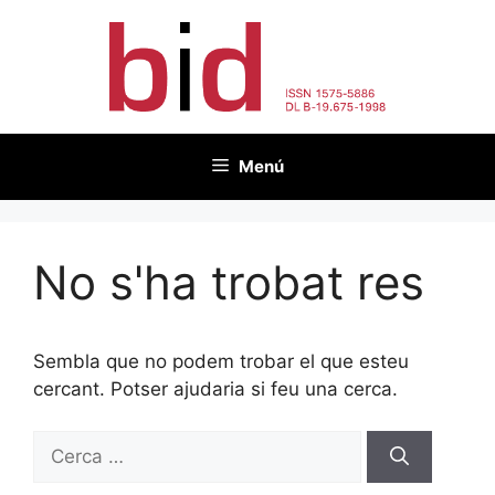
Vés
al
contingut
Menú
No s'ha trobat res
Sembla que no podem trobar el que esteu
cercant. Potser ajudaria si feu una cerca.
Cerca: