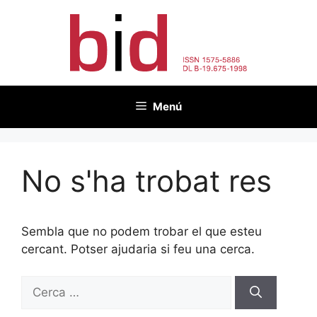
Vés
al
contingut
Menú
No s'ha trobat res
Sembla que no podem trobar el que esteu
cercant. Potser ajudaria si feu una cerca.
Cerca: