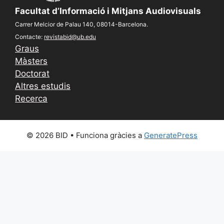
Facultat d’Informació i Mitjans Audiovisuals
Carrer Melcior de Palau 140, 08014-Barcelona.
Contacte:
revistabid@ub.edu
Graus
Màsters
Doctorat
Altres estudis
Recerca
© 2026 BID
• Funciona gràcies a
GeneratePress