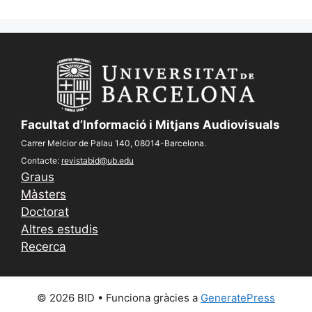
Facultat d’Informació i Mitjans Audiovisuals
Carrer Melcior de Palau 140, 08014-Barcelona.
Contacte:
revistabid@ub.edu
Graus
Màsters
Doctorat
Altres estudis
Recerca
© 2026 BID
• Funciona gràcies a
GeneratePress