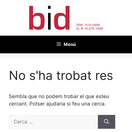
Vés
al
contingut
Menú
No s'ha trobat res
Sembla que no podem trobar el que esteu
cercant. Potser ajudaria si feu una cerca.
Cerca: