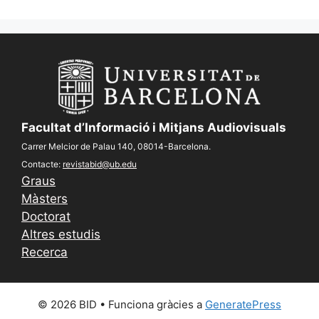
Facultat d’Informació i Mitjans Audiovisuals
Carrer Melcior de Palau 140, 08014-Barcelona.
Contacte:
revistabid@ub.edu
Graus
Màsters
Doctorat
Altres estudis
Recerca
© 2026 BID
• Funciona gràcies a
GeneratePress