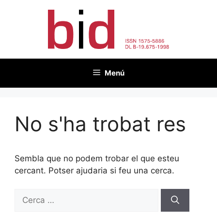
Vés
al
contingut
Menú
No s'ha trobat res
Sembla que no podem trobar el que esteu
cercant. Potser ajudaria si feu una cerca.
Cerca: