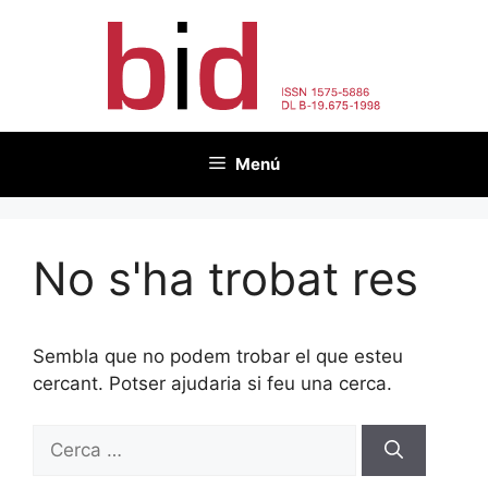
Vés
al
contingut
Menú
No s'ha trobat res
Sembla que no podem trobar el que esteu
cercant. Potser ajudaria si feu una cerca.
Cerca: