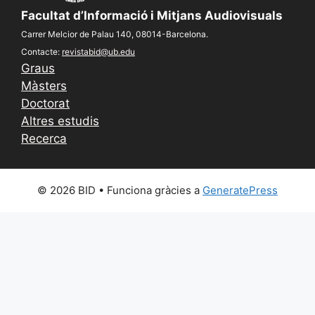
Facultat d’Informació i Mitjans Audiovisuals
Carrer Melcior de Palau 140, 08014-Barcelona.
Contacte:
revistabid@ub.edu
Graus
Màsters
Doctorat
Altres estudis
Recerca
© 2026 BID
• Funciona gràcies a
GeneratePress