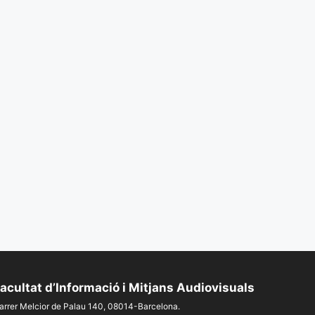
acultat d’Informació i Mitjans Audiovisuals
arrer Melcior de Palau 140, 08014-Barcelona.