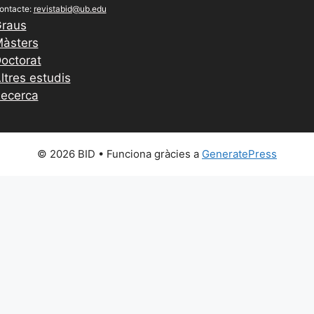
ontacte:
revistabid@ub.edu
raus
àsters
octorat
ltres estudis
ecerca
© 2026 BID
• Funciona gràcies a
GeneratePress