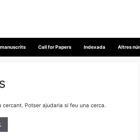
 manuscrits
Call for Papers
Indexada
Altres n
s
cercant. Potser ajudaria si feu una cerca.