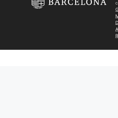
C
G
M
D
A
R