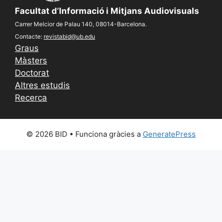
Facultat d’Informació i Mitjans Audiovisuals
Carrer Melcior de Palau 140, 08014-Barcelona.
Contacte:
revistabid@ub.edu
Graus
Màsters
Doctorat
Altres estudis
Recerca
© 2026 BID
• Funciona gràcies a
GeneratePress