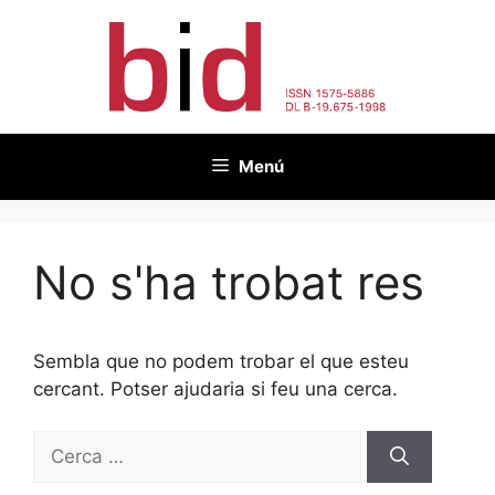
Vés
al
contingut
Menú
No s'ha trobat res
Sembla que no podem trobar el que esteu
cercant. Potser ajudaria si feu una cerca.
Cerca: