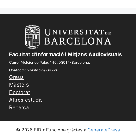
Facultat d’Informació i Mitjans Audiovisuals
Carrer Melcior de Palau 140, 08014-Barcelona.
Contacte:
revistabid@ub.edu
Graus
Màsters
Doctorat
Altres estudis
Recerca
© 2026 BID
• Funciona gràcies a
GeneratePress