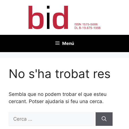
Vés
al
contingut
Menú
No s'ha trobat res
Sembla que no podem trobar el que esteu
cercant. Potser ajudaria si feu una cerca.
Cerca: