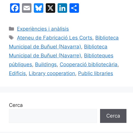
F
E
Bl
X
Li
C
a
m
u
n
o
c
ai
e
k
m
Categories
Experiències i anàlisis
e
l
s
e
p
Etiquetes
Ateneu de Fabricació Les Corts
,
Biblioteca
b
k
dI
ar
Municipal de Buñuel (Navarra)
,
Biblioteca
o
y
n
te
Municipal de Buñuel (Navarre)
,
Biblioteques
o
ix
públiques
,
Buildings
,
Cooperació bibliotecària
,
k
Edificis
,
Library cooperation
,
Public libraries
Cerca
Cerca