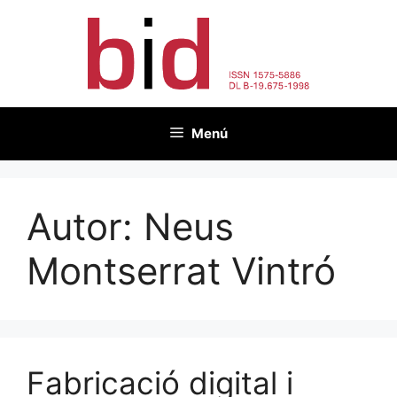
Vés
al
contingut
Menú
Autor:
Neus
Montserrat Vintró
Fabricació digital i