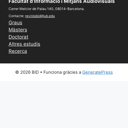
Facultat d’Informació i Mitjans Audiovisuals
Carrer Melcior de Palau 140, 08014-Barcelona.
Contacte:
revistabid@ub.edu
Graus
Màsters
Doctorat
Altres estudis
Recerca
© 2026 BID
• Funciona gràcies a
GeneratePress