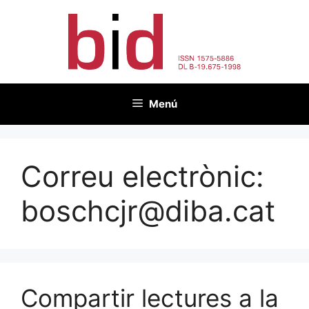
Vés
al
contingut
Menú
Correu electrònic:
boschcjr@diba.cat
Compartir lectures a la